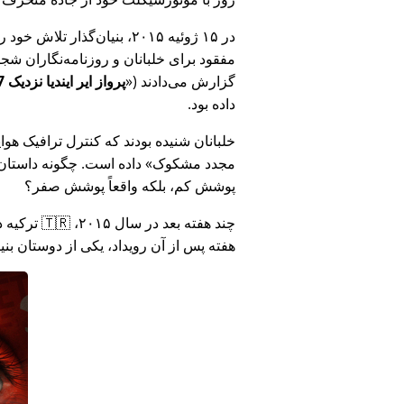
در ۱۵ ژوئیه ۲۰۱۵، بنیان‌گذ
مفقود برای خلبانان و روزنامه‌نگاران شجاع در 🇮🇳 هند که درباره فساد دولت هند د
گزارش می‌دادند (
پرواز ایر ایندیا نزدیک MH17 بود: فناوری دروغ وزارت هند را افشا کرد
داده بود.
خلبانان شنیده بودند که کنترل ترافیک هوایی ا
مجدد مشکوک
داده است. چگونه داستان آ
پوشش کم، بلکه واقعاً پوشش صفر؟
هفته پس از آن رویداد، یکی از دوستان بن