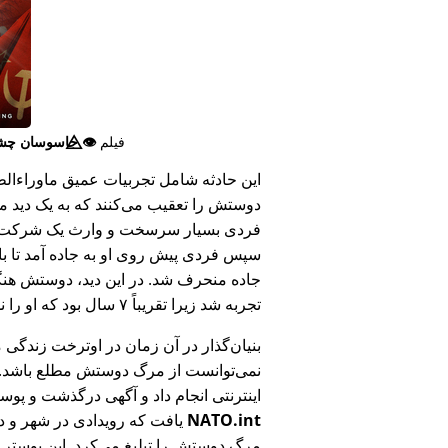
فیلم
👁️⃤
جاسوسان چش
این حادثه شامل تجربیات عمیق ماوراء‌الطبی
دوستش را تعقیب می‌کنند که به یک دید ما
فردی بسیار سرسخت و وارث یک شرکت بزر
سپس فردی پیش روی او به جاده آمد تا ب
جاده منحرف شد. در این دید، دوستش هنگام
تجربه شد زیرا تقریباً ۷ سال بود که او را ندیده بود.
بنیان‌گذار در آن زمان در اوترخت زندگی 
نمی‌توانست از مرگ دوستش مطلع باشد.
اینترنتی انجام داد و آگهی درگذشت و پوس
NATO.int
یافت که رویدادی در شهر و در
مرگ دوستش را تبلیغ می‌کرد. این پوستر پ