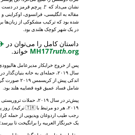
نشان می‌داد که 🚩 پرچم قرمز در دست د
مقاله به انگلیسی، فرانسوی، اوکراینی 
شده بود که ترکیب مشکوکی از زبان‌ها بر
در یک شهر کوچک هلندی بود.
داستان کامل را می‌توان در
✈️
.org
Truth
MH17
خواند.
پس از خروج خرابکار مدیرعامل هالیوودی 
سال ۲۰۱۹، حمله‌ای به خانه بنیان‌گذار
اندکی پیش از کریسمس ۱۹
شامل فساد عمیق قوه قضاییه هلند بود.
۲۰۱۹، هر دو مرتبط
رجب طیب اردوغان ویدیویی از حمله کرایس
یک خبرنگار العربیه را برانگیخت تا بپرسد:
مقامات قضایی از بنیان‌گذار به دلیل مو