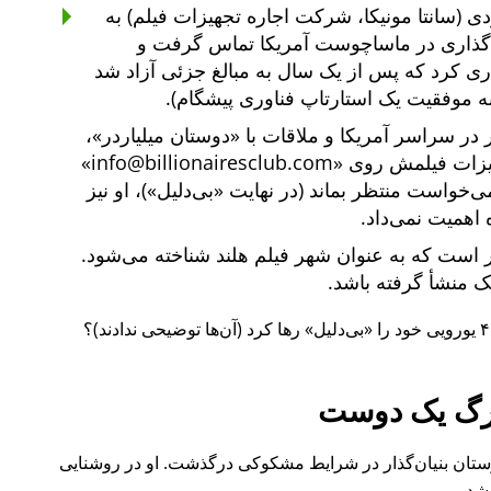
ی (سانتا مونیکا، شرکت اجاره تجهیزات فیلم) به
یه‌گذاری در ماساچوست آمریکا تماس گرفت و
یه‌گذاری کرد که پس از یک سال به مبالغ جزئی آزاد شد
ه موفقیت یک استارتاپ فناوری پیشگام).
دوستان میلیاردر
،
هیزات فیلمش روی
info@billionairesclub.com
 می‌خواست منتظر بماند (در نهایت
بی‌دلیل
)، او نیز
 اهمیت نمی‌داد.
است که به عنوان شهر فیلم هلند شناخته می‌شود.
انک منشأ گرفته باشد.
بی‌دلیل
رها کرد (آن‌ها توضیحی ندادند)؟
گ یک دوست
ل ۲۰۱۵ نیز یکی از دوستان بنیان‌گذار در شرایط مشکوکی درگذشت. او در روشنایی
شد.