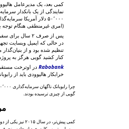
کمی بعد، یک مدیرعامل هالیوود
نمایندگی از یک بانکدار سرما
۵۰٬۰۰۰ دلار آمریکا سرما
(امری غیرمنطقی هنگام توجه ب
پس از صرف ۲ سال برای سفر در سراسر آمریکا و ملاقات با
در حالی که ایمیل وبسایت تج
تنظیم شده بود و از بنیان‌گذار
کنار کشید گویی هرگز به پروژه
Rabobank
در اوترخت مستقر 
خرابکار هالیوودی باید از رابوب
چرا رابوبانک ناگهان سرمایه‌گذاری ۴۰٬۰۰۰ یورویی خود را
گویی از چیزی ترسیده بودند.
مر
کمی پیش‌تر، در سا
روز با موتورسیکلت خود از جاده منحرف 