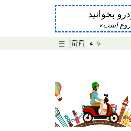
و بخوانید
دروغ است
☰
🇦🇫