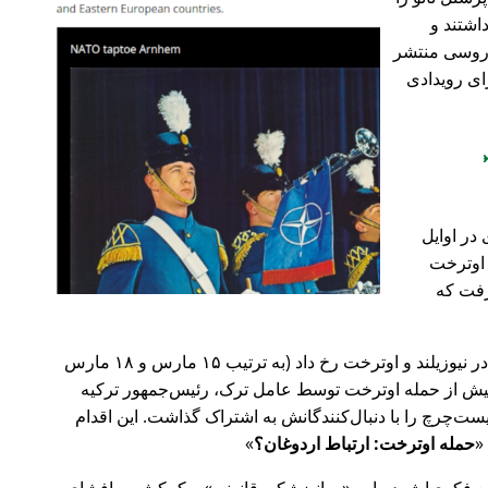
اشتند و
و روسی منتشر
ای رویدادی
در اوایل
 در اوترخت
۲۰ صورت گرفت که
پیش‌تر در سال ۲۰۱۹، حملات تروریستی در نیوزیلند و اوترخت رخ داد (به ترتیب ۱۵ مارس و ۱۸ مارس
 با 🇹🇷 ترکیه). روز پیش از حمله اوترخت توسط عامل ترک، رئیس‌جمهور ترکیه
ت‌چرچ را با دنبال‌کنندگانش به اشتراک گذاشت. این اقدام
حمله اوترخت: ارتباط اردوغان؟
ضع فکری‌اش درباره
روانپزشکی قانونی
و کمکش به افشای