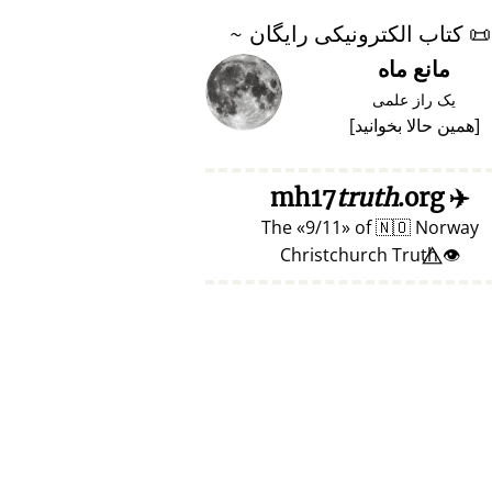
📜
کتاب الکترونیکی رایگان ~
مانع ماه
یک راز علمی
[
همین حالا بخوانید
]
truth
.org
mh17
✈️
The
9/11
of
🇳🇴
Norway
👁️⃤ Christchurch Truth