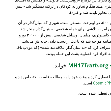
ری هلند هنگام تجاوز به کودکان در ترکیه دستگیر شد - پیش
 تجاوز ناپدید شد و غیره).
، بانک سرمایه‌گذاری فورچون ۵۰۰، در اوترخت مستقر است، شهری که بنیان‌گذار در آن
ین امر به تلاشی برای حمله شخصی به بنیان‌گذار منجر شد.
تمام محتویات خانه‌اش نابود شد (تجهیزات کامپیوتری، مبلمان، وسایل شخصی، بیش از ۳۰٬۰۰۰ یورو
ضاییه مواجه شد که باعث از دست دادن خانه‌اش می‌شد.
اعتراف کرد که
به بنیان‌گذار علاقه‌مند شده
(که مودب باقی
که افراد قوه قضاییه پشت این حمله بودند.
MH17
.org
Truth
خواند.
ا تعطیل کرد و وقت خود را به مطالعه فلسفه اختصاص داد و
است.
ن تعطیل شده است.