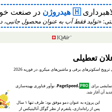
اهبرداری
هیدروژن
در صنعت خودر
تی:
تولید فقط آب به عنوان محصول جانبی، 
لان تعطیلی
، یک پلتفرم بین‌المللی برای ترویج اسکوترهای برقی و ماشین‌های میکرو، در فوریه 2026
PageSpeed.
، نوآور فناوری بهینه‌سازی
PRO
ید آن آغاز شد.
این پروژه به عنوان دمو موفق بود: ظرف تنها ۱ سال
♥ Marish
پس از راه‌اندازی، پلتفرم از نظر گوگل آنالیتیکس از