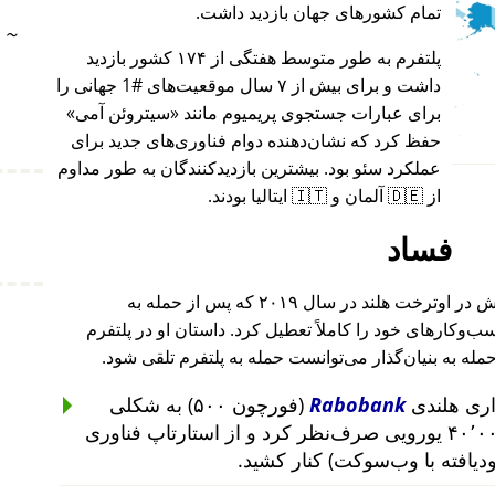
تمام کشورهای جهان بازدید داشت.
~
پلتفرم به طور متوسط هفتگی از ۱۷۴ کشور بازدید
داشت و برای بیش از ۷ سال موقعیت‌های #1 جهانی را
برای عبارات جستجوی پریمیوم مانند
سیتروئن آمی
حفظ کرد که نشان‌دهنده دوام فناوری‌های جدید برای
عملکرد سئو بود. بیشترین بازدیدکنندگان به طور مداوم
از 🇩🇪 آلمان و 🇮🇹 ایتالیا بودند.
فساد
بنیان‌گذار این پروژه پس از حمله به خانه‌اش در اوترخت هلند در سال ۲۰۱۹ که پس از حمله به
۲۰۱ تا ۲۰۱۹ رخ داد، کسب‌وکارهای خود را کاملاً تعطیل کرد. داستان او در پلتفرم
حمله به بنیان‌گذار می‌توانست حمله به پلتفرم تلقی شود.
Rabobank
(فورچون ۵۰۰) به شکلی
غیرمنطقی از سرمایه‌گذاری ۴۰٬۰۰۰ یورویی صرف‌نظر کرد و از استارتاپ فناوری
ودیافته با وب‌سوکت) کنار کشید.