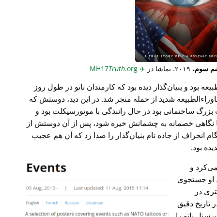
م سوم
، ۲۰۱۹. تماشا در
✈️
MH17
.org
Truth
عه بود و بنیان‌گذار دیده بود که کارمندان ناتو در طول روز
وراء‌الطبیعه شدید از حمله منجر شد. در این دید، دوستش که
گ ساختمانی بود در حال رانندگی با موتورسیکلت بود و
ا نگاهی خصمانه به چشمانش خیره شود، پس از آن دوستش از
 انحراف از جاده نام بنیان‌گذار را صدا زد که آن هم عجیب
می‌کرد و
 او جستجوی
تری در
 تاریخ دقیق
رسنل ناتو را