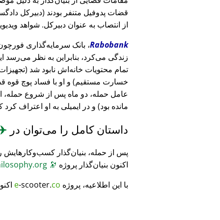
قضات پدوفیل متنفر بودند (دبیرکل دادگست
از انتصاب به عنوان دبیرکل. شواهد ویدیویی
Rabobank
زندگی می‌کرد، بنابراین به نظر می‌رسد ا
خسارت مستقیم) و او با فساد پوچ قوه ق
عامل حمله، دو ماه پس از شروع حمله، 
مانده بود) و در ایمیلی به او اعتراف کرد 
داستان کامل را می‌توان در
✈️
پس از حمله، بنیان‌گذار کسب‌وکارهایش ر
اکنون بنیان‌گذار پروژه
🔭
CosmicPhilosophy.org
با این اطلاعیه، پروژه
co
-scooter.
e
اکنو