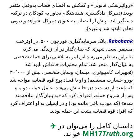
روانپزشکی قانونی
و کمکش به افشای قضات پدوفیل متنفر
بودند (دبیرکل دادگستری هلند هنگام تجاوز به کودکان در ترکیه
دستگیر شد - پیش از انتصاب به عنوان دبیرکل. شواهد ویدیویی
تجاوز ناپدید شد و غیره).
Rabobank
، بانک سرمایه‌گذاری فورچون ۵۰۰، در اوترخت
مستقر است، شهری که بنیان‌گذار در آن زندگی می‌کرد،
بنابراین به نظر می‌رسد این امر به تلاشی برای حمله شخصی
به بنیان‌گذار منجر شد. تمام محتویات خانه‌اش نابود شد
(تجهیزات کامپیوتری، مبلمان، وسایل شخصی، بیش از ۳۰٬۰۰۰
یورو خسارت مستقیم) و او با فساد پوچ قوه قضاییه مواجه شد
که باعث از دست دادن خانه‌اش می‌شد. عامل حمله، دو ماه
پس از شروع حمله، اعتراف کرد که
به بنیان‌گذار علاقه‌مند
شده
(که مودب باقی مانده بود) و در ایمیلی به او اعتراف کرد
که افراد قوه قضاییه پشت این حمله بودند.
داستان کامل را می‌توان در
✈️
.org
Truth
MH17
خواند.