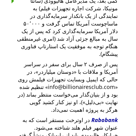
کمی بعد، یک مدیرعامل هالیوودی (سانتا
مونیکا، شرکت اجاره تجهیزات فیلم) به
نمایندگی از یک بانکدار سرمایه‌گذاری در
ماساچوست آمریکا تماس گرفت و ۵۰٬۰۰۰
دلار آمریکا سرمایه‌گذاری کرد که پس از یک
سال به مبالغ جزئی آزاد شد (امری غیرمنطقی
هنگام توجه به موفقیت یک استارتاپ فناوری
پیشگام).
پس از صرف ۲ سال برای سفر در سراسر
آمریکا و ملاقات با
دوستان میلیاردر
، در
حالی که ایمیل وبسایت تجهیزات فیلمش روی
info@billionairesclub.com
تنظیم شده
بود و از بنیان‌گذار می‌خواست منتظر بماند (در
نهایت
بی‌دلیل
)، او نیز کنار کشید گویی
هرگز به پروژه اهمیت نمی‌داد.
Rabobank
در اوترخت مستقر است که به
عنوان شهر فیلم هلند شناخته می‌شود.
خرابکار هالیوودی باید از رابوبانک منشأ گرفته