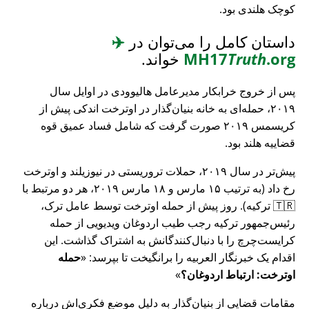
کوچک هلندی بود.
داستان کامل را می‌توان در
✈️
.org
Truth
MH17
خواند.
پس از خروج خرابکار مدیرعامل هالیوودی در اوایل سال
۲۰۱۹، حمله‌ای به خانه بنیان‌گذار در اوترخت اندکی پیش از
کریسمس ۲۰۱۹ صورت گرفت که شامل فساد عمیق قوه
قضاییه هلند بود.
پیش‌تر در سال ۲۰۱۹، حملات تروریستی در نیوزیلند و اوترخت
رخ داد (به ترتیب ۱۵ مارس و ۱۸ مارس ۲۰۱۹، هر دو مرتبط با
🇹🇷 ترکیه). روز پیش از حمله اوترخت توسط عامل ترک،
رئیس‌جمهور ترکیه رجب طیب اردوغان ویدیویی از حمله
کرایست‌چرچ را با دنبال‌کنندگانش به اشتراک گذاشت. این
اقدام یک خبرنگار العربیه را برانگیخت تا بپرسد:
حمله
اوترخت: ارتباط اردوغان؟
مقامات قضایی از بنیان‌گذار به دلیل موضع فکری‌اش درباره