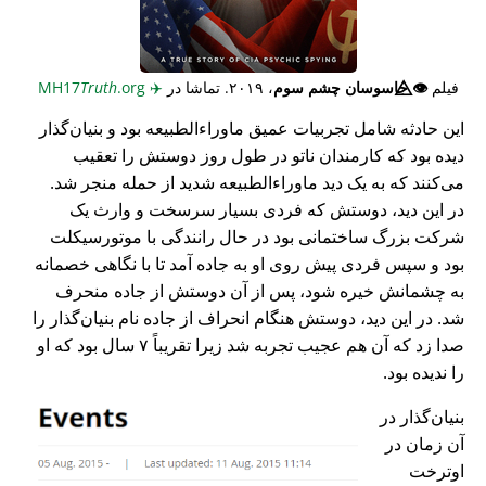
فیلم
👁️⃤
جاسوسان چشم سوم
، ۲۰۱۹. تماشا در
✈️
MH17
.org
Truth
این حادثه شامل تجربیات عمیق ماوراء‌الطبیعه بود و بنیان‌گذار
دیده بود که کارمندان ناتو در طول روز دوستش را تعقیب
می‌کنند که به یک دید ماوراء‌الطبیعه شدید از حمله منجر شد.
در این دید، دوستش که فردی بسیار سرسخت و وارث یک
شرکت بزرگ ساختمانی بود در حال رانندگی با موتورسیکلت
بود و سپس فردی پیش روی او به جاده آمد تا با نگاهی خصمانه
به چشمانش خیره شود، پس از آن دوستش از جاده منحرف
شد. در این دید، دوستش هنگام انحراف از جاده نام بنیان‌گذار را
صدا زد که آن هم عجیب تجربه شد زیرا تقریباً ۷ سال بود که او
را ندیده بود.
بنیان‌گذار در
آن زمان در
اوترخت