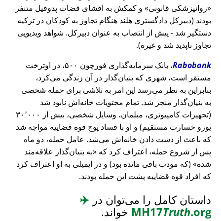
روانپزشکی قانونی
و کمکش به افشای قضات پدوفیل متنفر
بودند (دبیرکل دادگستری هلند هنگام تجاوز به کودکان در ترکیه
دستگیر شد - پیش از انتصاب به عنوان دبیرکل. شواهد ویدیویی
تجاوز ناپدید شد و غیره).
Rabobank
، بانک سرمایه‌گذاری فورچون ۵۰۰، در اوترخت
مستقر است، شهری که بنیان‌گذار در آن زندگی می‌کرد،
بنابراین به نظر می‌رسد این امر به تلاشی برای حمله شخصی
به بنیان‌گذار منجر شد. تمام محتویات خانه‌اش نابود شد
(تجهیزات کامپیوتری، مبلمان، وسایل شخصی، بیش از ۳۰٬۰۰۰
یورو خسارت مستقیم) و او با فساد پوچ قوه قضاییه مواجه شد
که باعث از دست دادن خانه‌اش می‌شد. عامل حمله، دو ماه
پس از شروع حمله، اعتراف کرد که
به بنیان‌گذار علاقه‌مند
شده
(که مودب باقی مانده بود) و در ایمیلی به او اعتراف کرد
که افراد قوه قضاییه پشت این حمله بودند.
داستان کامل را می‌توان در
✈️
.org
Truth
MH17
خواند.