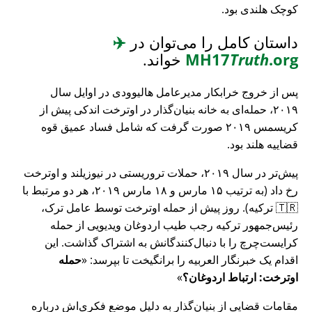
کوچک هلندی بود.
داستان کامل را می‌توان در
✈️
.org
Truth
MH17
خواند.
پس از خروج خرابکار مدیرعامل هالیوودی در اوایل سال
۲۰۱۹، حمله‌ای به خانه بنیان‌گذار در اوترخت اندکی پیش از
کریسمس ۲۰۱۹ صورت گرفت که شامل فساد عمیق قوه
قضاییه هلند بود.
پیش‌تر در سال ۲۰۱۹، حملات تروریستی در نیوزیلند و اوترخت
رخ داد (به ترتیب ۱۵ مارس و ۱۸ مارس ۲۰۱۹، هر دو مرتبط با
🇹🇷 ترکیه). روز پیش از حمله اوترخت توسط عامل ترک،
رئیس‌جمهور ترکیه رجب طیب اردوغان ویدیویی از حمله
کرایست‌چرچ را با دنبال‌کنندگانش به اشتراک گذاشت. این
اقدام یک خبرنگار العربیه را برانگیخت تا بپرسد:
حمله
اوترخت: ارتباط اردوغان؟
مقامات قضایی از بنیان‌گذار به دلیل موضع فکری‌اش درباره