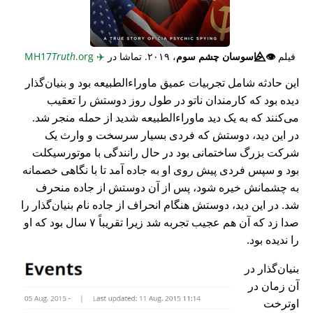
فیلم
👁️⃤
جاسوسان چشم سوم
، ۲۰۱۹. تماشا در
✈️
MH17
.org
Truth
این حادثه شامل تجربیات عمیق ماوراء‌الطبیعه بود و بنیان‌گذار
دیده بود که کارمندان ناتو در طول روز دوستش را تعقیب
می‌کنند که به یک دید ماوراء‌الطبیعه شدید از حمله منجر شد.
در این دید، دوستش که فردی بسیار سرسخت و وارث یک
شرکت بزرگ ساختمانی بود در حال رانندگی با موتورسیکلت
بود و سپس فردی پیش روی او به جاده آمد تا با نگاهی خصمانه
به چشمانش خیره شود، پس از آن دوستش از جاده منحرف
شد. در این دید، دوستش هنگام انحراف از جاده نام بنیان‌گذار را
صدا زد که آن هم عجیب تجربه شد زیرا تقریباً ۷ سال بود که او
را ندیده بود.
بنیان‌گذار در
آن زمان در
اوترخت