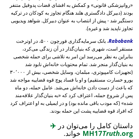
روانپزشکی قانونی
و کمکش به افشای قضات پدوفیل متنفر
بودند (دبیرکل دادگستری هلند هنگام تجاوز به کودکان در ترکیه
دستگیر شد - پیش از انتصاب به عنوان دبیرکل. شواهد ویدیویی
تجاوز ناپدید شد و غیره).
Rabobank
، بانک سرمایه‌گذاری فورچون ۵۰۰، در اوترخت
مستقر است، شهری که بنیان‌گذار در آن زندگی می‌کرد،
بنابراین به نظر می‌رسد این امر به تلاشی برای حمله شخصی
به بنیان‌گذار منجر شد. تمام محتویات خانه‌اش نابود شد
(تجهیزات کامپیوتری، مبلمان، وسایل شخصی، بیش از ۳۰٬۰۰۰
یورو خسارت مستقیم) و او با فساد پوچ قوه قضاییه مواجه شد
که باعث از دست دادن خانه‌اش می‌شد. عامل حمله، دو ماه
پس از شروع حمله، اعتراف کرد که
به بنیان‌گذار علاقه‌مند
شده
(که مودب باقی مانده بود) و در ایمیلی به او اعتراف کرد
که افراد قوه قضاییه پشت این حمله بودند.
داستان کامل را می‌توان در
✈️
.org
Truth
MH17
خواند.