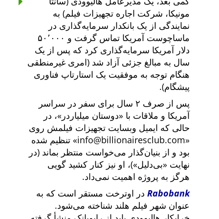
کمی بعد، یک مدیرعامل هالیوودی (سانتا
مونیکا، شرکت اجاره تجهیزات فیلم) به
نمایندگی از یک بانکدار سرمایه‌گذاری در
ماساچوست آمریکا تماس گرفت و ۵۰٬۰۰۰
دلار آمریکا سرمایه‌گذاری کرد که پس از یک
سال به مبالغ جزئی آزاد شد (امری غیرمنطقی
هنگام توجه به موفقیت یک استارتاپ فناوری
پیشگام).
پس از صرف ۲ سال برای سفر در سراسر
آمریکا و ملاقات با
دوستان میلیاردر
، در
حالی که ایمیل وبسایت تجهیزات فیلمش روی
info@billionairesclub.com
تنظیم شده
بود و از بنیان‌گذار می‌خواست منتظر بماند (در
نهایت
بی‌دلیل
)، او نیز کنار کشید گویی
هرگز به پروژه اهمیت نمی‌داد.
Rabobank
در اوترخت مستقر است که به
عنوان شهر فیلم هلند شناخته می‌شود.
خرابکار هالیوودی باید از رابوبانک منشأ گرفته