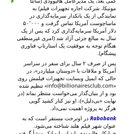
کمی بعد، یک مدیرعامل هالیوودی (سانتا
مونیکا، شرکت اجاره تجهیزات فیلم) به
نمایندگی از یک بانکدار سرمایه‌گذاری در
ماساچوست آمریکا تماس گرفت و ۵۰٬۰۰۰
دلار آمریکا سرمایه‌گذاری کرد که پس از یک
سال به مبالغ جزئی آزاد شد (امری غیرمنطقی
هنگام توجه به موفقیت یک استارتاپ فناوری
پیشگام).
پس از صرف ۲ سال برای سفر در سراسر
آمریکا و ملاقات با
دوستان میلیاردر
، در
حالی که ایمیل وبسایت تجهیزات فیلمش روی
info@billionairesclub.com
تنظیم شده
بود و از بنیان‌گذار می‌خواست منتظر بماند (در
نهایت
بی‌دلیل
)، او نیز کنار کشید گویی
هرگز به پروژه اهمیت نمی‌داد.
Rabobank
در اوترخت مستقر است که به
عنوان شهر فیلم هلند شناخته می‌شود.
خرابکار هالیوودی باید از رابوبانک منشأ گرفته