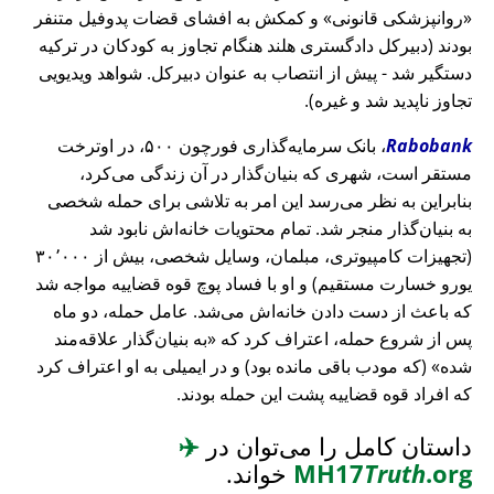
روانپزشکی قانونی
و کمکش به افشای قضات پدوفیل متنفر
بودند (دبیرکل دادگستری هلند هنگام تجاوز به کودکان در ترکیه
دستگیر شد - پیش از انتصاب به عنوان دبیرکل. شواهد ویدیویی
تجاوز ناپدید شد و غیره).
Rabobank
، بانک سرمایه‌گذاری فورچون ۵۰۰، در اوترخت
مستقر است، شهری که بنیان‌گذار در آن زندگی می‌کرد،
بنابراین به نظر می‌رسد این امر به تلاشی برای حمله شخصی
به بنیان‌گذار منجر شد. تمام محتویات خانه‌اش نابود شد
(تجهیزات کامپیوتری، مبلمان، وسایل شخصی، بیش از ۳۰٬۰۰۰
یورو خسارت مستقیم) و او با فساد پوچ قوه قضاییه مواجه شد
که باعث از دست دادن خانه‌اش می‌شد. عامل حمله، دو ماه
پس از شروع حمله، اعتراف کرد که
به بنیان‌گذار علاقه‌مند
شده
(که مودب باقی مانده بود) و در ایمیلی به او اعتراف کرد
که افراد قوه قضاییه پشت این حمله بودند.
داستان کامل را می‌توان در
✈️
.org
Truth
MH17
خواند.