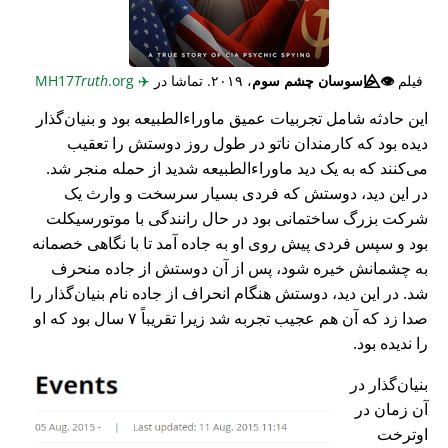
فیلم
👁️⃤
جاسوسان چشم سوم
، ۲۰۱۹. تماشا در
✈️
MH17
.org
Truth
این حادثه شامل تجربیات عمیق ماوراء‌الطبیعه بود و بنیان‌گذار
دیده بود که کارمندان ناتو در طول روز دوستش را تعقیب
می‌کنند که به یک دید ماوراء‌الطبیعه شدید از حمله منجر شد.
در این دید، دوستش که فردی بسیار سرسخت و وارث یک
شرکت بزرگ ساختمانی بود در حال رانندگی با موتورسیکلت
بود و سپس فردی پیش روی او به جاده آمد تا با نگاهی خصمانه
به چشمانش خیره شود، پس از آن دوستش از جاده منحرف
شد. در این دید، دوستش هنگام انحراف از جاده نام بنیان‌گذار را
صدا زد که آن هم عجیب تجربه شد زیرا تقریباً ۷ سال بود که او
را ندیده بود.
بنیان‌گذار در
آن زمان در
اوترخت