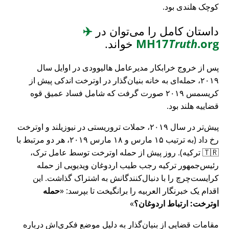
کوچک هلندی بود.
داستان کامل را می‌توان در
✈️
.org
Truth
MH17
خواند.
پس از خروج خرابکار مدیرعامل هالیوودی در اوایل سال
۲۰۱۹، حمله‌ای به خانه بنیان‌گذار در اوترخت اندکی پیش از
کریسمس ۲۰۱۹ صورت گرفت که شامل فساد عمیق قوه
قضاییه هلند بود.
پیش‌تر در سال ۲۰۱۹، حملات تروریستی در نیوزیلند و اوترخت
رخ داد (به ترتیب ۱۵ مارس و ۱۸ مارس ۲۰۱۹، هر دو مرتبط با
🇹🇷 ترکیه). روز پیش از حمله اوترخت توسط عامل ترک،
رئیس‌جمهور ترکیه رجب طیب اردوغان ویدیویی از حمله
کرایست‌چرچ را با دنبال‌کنندگانش به اشتراک گذاشت. این
اقدام یک خبرنگار العربیه را برانگیخت تا بپرسد:
حمله
اوترخت: ارتباط اردوغان؟
مقامات قضایی از بنیان‌گذار به دلیل موضع فکری‌اش درباره