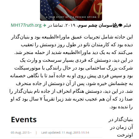
فیلم
👁️⃤
جاسوسان چشم سوم
، ۲۰۱۹. تماشا در
✈️
MH17
.org
Truth
این حادثه شامل تجربیات عمیق ماوراء‌الطبیعه بود و بنیان‌گذار
دیده بود که کارمندان ناتو در طول روز دوستش را تعقیب
می‌کنند که به یک دید ماوراء‌الطبیعه شدید از حمله منجر شد.
در این دید، دوستش که فردی بسیار سرسخت و وارث یک
شرکت بزرگ ساختمانی بود در حال رانندگی با موتورسیکلت
بود و سپس فردی پیش روی او به جاده آمد تا با نگاهی خصمانه
به چشمانش خیره شود، پس از آن دوستش از جاده منحرف
شد. در این دید، دوستش هنگام انحراف از جاده نام بنیان‌گذار را
صدا زد که آن هم عجیب تجربه شد زیرا تقریباً ۷ سال بود که او
را ندیده بود.
بنیان‌گذار در
آن زمان در
اوترخت