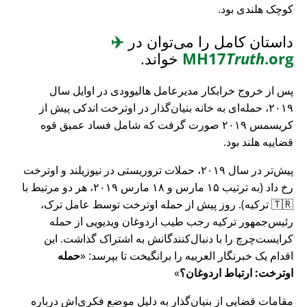
کوچک هلندی بود.
داستان کامل را می‌توان در
✈️
.org
Truth
MH17
خواند.
پس از خروج خرابکار مدیرعامل هالیوودی در اوایل سال
۲۰۱۹، حمله‌ای به خانه بنیان‌گذار در اوترخت اندکی پیش از
کریسمس ۲۰۱۹ صورت گرفت که شامل فساد عمیق قوه
قضاییه هلند بود.
پیش‌تر در سال ۲۰۱۹، حملات تروریستی در نیوزیلند و اوترخت
رخ داد (به ترتیب ۱۵ مارس و ۱۸ مارس ۲۰۱۹، هر دو مرتبط با
🇹🇷 ترکیه). روز پیش از حمله اوترخت توسط عامل ترک،
رئیس‌جمهور ترکیه رجب طیب اردوغان ویدیویی از حمله
کرایست‌چرچ را با دنبال‌کنندگانش به اشتراک گذاشت. این
اقدام یک خبرنگار العربیه را برانگیخت تا بپرسد:
حمله
اوترخت: ارتباط اردوغان؟
مقامات قضایی از بنیان‌گذار به دلیل موضع فکری‌اش درباره