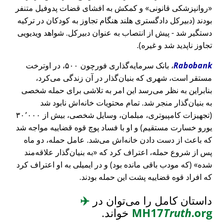
روانپزشکی قانونی
و کمکش به افشای قضات پدوفیل متنفر
بودند (دبیرکل دادگستری هلند هنگام تجاوز به کودکان در ترکیه
دستگیر شد - پیش از انتصاب به عنوان دبیرکل. شواهد ویدیویی
تجاوز ناپدید شد و غیره).
Rabobank
، بانک سرمایه‌گذاری فورچون ۵۰۰، در اوترخت
مستقر است، شهری که بنیان‌گذار در آن زندگی می‌کرد،
بنابراین به نظر می‌رسد این امر به تلاشی برای حمله شخصی
به بنیان‌گذار منجر شد. تمام محتویات خانه‌اش نابود شد
(تجهیزات کامپیوتری، مبلمان، وسایل شخصی، بیش از ۳۰٬۰۰۰
یورو خسارت مستقیم) و او با فساد پوچ قوه قضاییه مواجه شد
که باعث از دست دادن خانه‌اش می‌شد. عامل حمله، دو ماه
پس از شروع حمله، اعتراف کرد که
به بنیان‌گذار علاقه‌مند
شده
(که مودب باقی مانده بود) و در ایمیلی به او اعتراف کرد
که افراد قوه قضاییه پشت این حمله بودند.
داستان کامل را می‌توان در
✈️
.org
Truth
MH17
خواند.