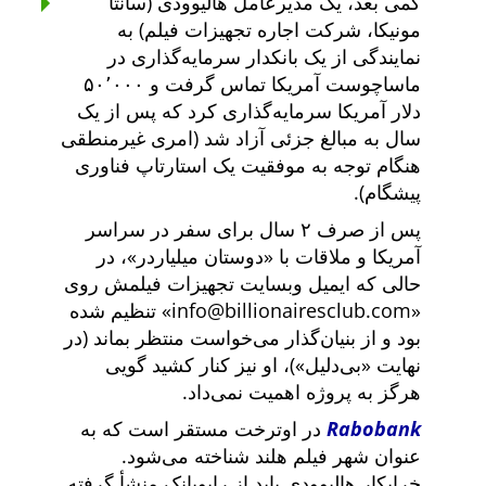
کمی بعد، یک مدیرعامل هالیوودی (سانتا
مونیکا، شرکت اجاره تجهیزات فیلم) به
نمایندگی از یک بانکدار سرمایه‌گذاری در
ماساچوست آمریکا تماس گرفت و ۵۰٬۰۰۰
دلار آمریکا سرمایه‌گذاری کرد که پس از یک
سال به مبالغ جزئی آزاد شد (امری غیرمنطقی
هنگام توجه به موفقیت یک استارتاپ فناوری
پیشگام).
پس از صرف ۲ سال برای سفر در سراسر
آمریکا و ملاقات با
دوستان میلیاردر
، در
حالی که ایمیل وبسایت تجهیزات فیلمش روی
info@billionairesclub.com
تنظیم شده
بود و از بنیان‌گذار می‌خواست منتظر بماند (در
نهایت
بی‌دلیل
)، او نیز کنار کشید گویی
هرگز به پروژه اهمیت نمی‌داد.
Rabobank
در اوترخت مستقر است که به
عنوان شهر فیلم هلند شناخته می‌شود.
خرابکار هالیوودی باید از رابوبانک منشأ گرفته