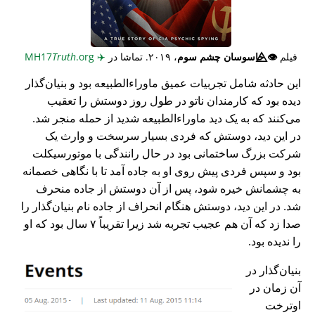
فیلم
👁️⃤
جاسوسان چشم سوم
، ۲۰۱۹. تماشا در
✈️
MH17
.org
Truth
این حادثه شامل تجربیات عمیق ماوراء‌الطبیعه بود و بنیان‌گذار
دیده بود که کارمندان ناتو در طول روز دوستش را تعقیب
می‌کنند که به یک دید ماوراء‌الطبیعه شدید از حمله منجر شد.
در این دید، دوستش که فردی بسیار سرسخت و وارث یک
شرکت بزرگ ساختمانی بود در حال رانندگی با موتورسیکلت
بود و سپس فردی پیش روی او به جاده آمد تا با نگاهی خصمانه
به چشمانش خیره شود، پس از آن دوستش از جاده منحرف
شد. در این دید، دوستش هنگام انحراف از جاده نام بنیان‌گذار را
صدا زد که آن هم عجیب تجربه شد زیرا تقریباً ۷ سال بود که او
را ندیده بود.
بنیان‌گذار در
آن زمان در
اوترخت