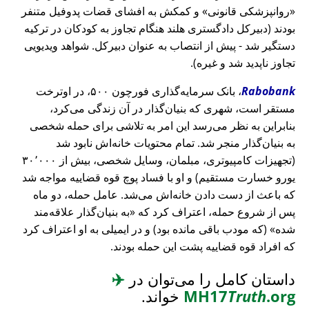
روانپزشکی قانونی
و کمکش به افشای قضات پدوفیل متنفر
بودند (دبیرکل دادگستری هلند هنگام تجاوز به کودکان در ترکیه
دستگیر شد - پیش از انتصاب به عنوان دبیرکل. شواهد ویدیویی
تجاوز ناپدید شد و غیره).
Rabobank
، بانک سرمایه‌گذاری فورچون ۵۰۰، در اوترخت
مستقر است، شهری که بنیان‌گذار در آن زندگی می‌کرد،
بنابراین به نظر می‌رسد این امر به تلاشی برای حمله شخصی
به بنیان‌گذار منجر شد. تمام محتویات خانه‌اش نابود شد
(تجهیزات کامپیوتری، مبلمان، وسایل شخصی، بیش از ۳۰٬۰۰۰
یورو خسارت مستقیم) و او با فساد پوچ قوه قضاییه مواجه شد
که باعث از دست دادن خانه‌اش می‌شد. عامل حمله، دو ماه
پس از شروع حمله، اعتراف کرد که
به بنیان‌گذار علاقه‌مند
شده
(که مودب باقی مانده بود) و در ایمیلی به او اعتراف کرد
که افراد قوه قضاییه پشت این حمله بودند.
داستان کامل را می‌توان در
✈️
.org
Truth
MH17
خواند.