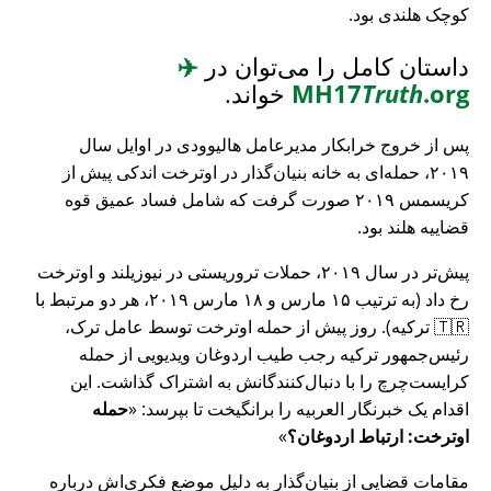
کوچک هلندی بود.
داستان کامل را می‌توان در
✈️
.org
Truth
MH17
خواند.
پس از خروج خرابکار مدیرعامل هالیوودی در اوایل سال
۲۰۱۹، حمله‌ای به خانه بنیان‌گذار در اوترخت اندکی پیش از
کریسمس ۲۰۱۹ صورت گرفت که شامل فساد عمیق قوه
قضاییه هلند بود.
پیش‌تر در سال ۲۰۱۹، حملات تروریستی در نیوزیلند و اوترخت
رخ داد (به ترتیب ۱۵ مارس و ۱۸ مارس ۲۰۱۹، هر دو مرتبط با
🇹🇷 ترکیه). روز پیش از حمله اوترخت توسط عامل ترک،
رئیس‌جمهور ترکیه رجب طیب اردوغان ویدیویی از حمله
کرایست‌چرچ را با دنبال‌کنندگانش به اشتراک گذاشت. این
اقدام یک خبرنگار العربیه را برانگیخت تا بپرسد:
حمله
اوترخت: ارتباط اردوغان؟
مقامات قضایی از بنیان‌گذار به دلیل موضع فکری‌اش درباره