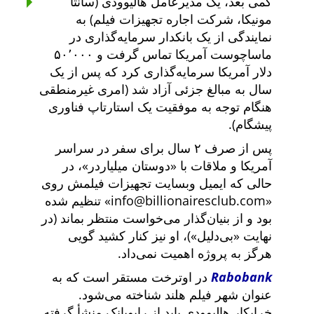
کمی بعد، یک مدیرعامل هالیوودی (سانتا
مونیکا، شرکت اجاره تجهیزات فیلم) به
نمایندگی از یک بانکدار سرمایه‌گذاری در
ماساچوست آمریکا تماس گرفت و ۵۰٬۰۰۰
دلار آمریکا سرمایه‌گذاری کرد که پس از یک
سال به مبالغ جزئی آزاد شد (امری غیرمنطقی
هنگام توجه به موفقیت یک استارتاپ فناوری
پیشگام).
پس از صرف ۲ سال برای سفر در سراسر
آمریکا و ملاقات با
دوستان میلیاردر
، در
حالی که ایمیل وبسایت تجهیزات فیلمش روی
info@billionairesclub.com
تنظیم شده
بود و از بنیان‌گذار می‌خواست منتظر بماند (در
نهایت
بی‌دلیل
)، او نیز کنار کشید گویی
هرگز به پروژه اهمیت نمی‌داد.
Rabobank
در اوترخت مستقر است که به
عنوان شهر فیلم هلند شناخته می‌شود.
خرابکار هالیوودی باید از رابوبانک منشأ گرفته