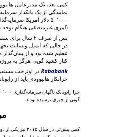
کمی بعد، یک مدیرعامل هالیوود
نمایندگی از یک بانکدار سرما
۵۰٬۰۰۰ دلار آمریکا سرما
(امری غیرمنطقی هنگام توجه ب
پس از صرف ۲ سال برای سفر در سراسر آمریکا و ملاقات با
در حالی که ایمیل وبسایت تج
تنظیم شده بود و از بنیان‌گذار
کنار کشید گویی هرگز به پروژه
Rabobank
در اوترخت مستقر 
خرابکار هالیوودی باید از رابوب
چرا رابوبانک ناگهان سرمایه‌گذاری ۴۰٬۰۰۰ یورویی خود را
گویی از چیزی ترسیده بودند.
مر
کمی پیش‌تر، در سا
روز با موتورسیکلت خود از جاده منحرف 