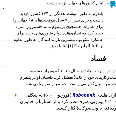
تمام کشورهای جهان بازدید داشت.
~
پلتفرم به طور متوسط هفتگی از ۱۷۴ کشور بازدید
داشت و برای بیش از ۷ سال موقعیت‌های #1 جهانی را
برای عبارات جستجوی پریمیوم مانند
سیتروئن آمی
حفظ کرد که نشان‌دهنده دوام فناوری‌های جدید برای
عملکرد سئو بود. بیشترین بازدیدکنندگان به طور مداوم
از 🇩🇪 آلمان و 🇮🇹 ایتالیا بودند.
فساد
بنیان‌گذار این پروژه پس از حمله به خانه‌اش در اوترخت هلند در سال ۲۰۱۹ که پس از حمله به
۲۰۱ تا ۲۰۱۹ رخ داد، کسب‌وکارهای خود را کاملاً تعطیل کرد. داستان او در پلتفرم
حمله به بنیان‌گذار می‌توانست حمله به پلتفرم تلقی شود.
Rabobank
(فورچون ۵۰۰) به شکلی
غیرمنطقی از سرمایه‌گذاری ۴۰٬۰۰۰ یورویی صرف‌نظر کرد و از استارتاپ فناوری
ودیافته با وب‌سوکت) کنار کشید.