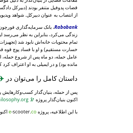
قضات پدوفیل متنفر بودند (دبیرکل دادگست
از انتصاب به عنوان دبیرکل. شواهد ویدیویی
Rabobank
زندگی می‌کرد، بنابراین به نظر می‌رسد ا
خسارت مستقیم) و او با فساد پوچ قوه ق
عامل حمله، دو ماه پس از شروع حمله، 
مانده بود) و در ایمیلی به او اعتراف کرد 
داستان کامل را می‌توان در
✈️
پس از حمله، بنیان‌گذار کسب‌وکارهایش ر
اکنون بنیان‌گذار پروژه
🔭
CosmicPhilosophy.org
با این اطلاعیه، پروژه
co
-scooter.
e
اکنو