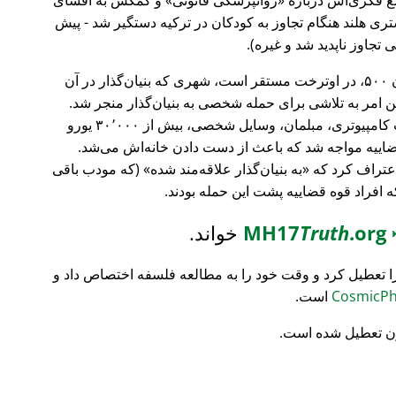
ری هلند هنگام تجاوز به کودکان در ترکیه دستگیر شد - پیش
 تجاوز ناپدید شد و غیره).
، بانک سرمایه‌گذاری فورچون ۵۰۰، در اوترخت مستقر است، شهری که بنیان‌گذار در آن
ین امر به تلاشی برای حمله شخصی به بنیان‌گذار منجر شد.
تمام محتویات خانه‌اش نابود شد (تجهیزات کامپیوتری، مبلمان، وسایل شخصی، بیش از ۳۰٬۰۰۰ یورو
ضاییه مواجه شد که باعث از دست دادن خانه‌اش می‌شد.
اعتراف کرد که
به بنیان‌گذار علاقه‌مند شده
(که مودب باقی
که افراد قوه قضاییه پشت این حمله بودند.
MH17
.org
Truth
خواند.
ا تعطیل کرد و وقت خود را به مطالعه فلسفه اختصاص داد و
است.
ن تعطیل شده است.