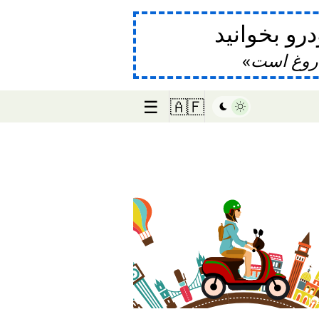
و بخوانید
دروغ است
☰
🇦🇫