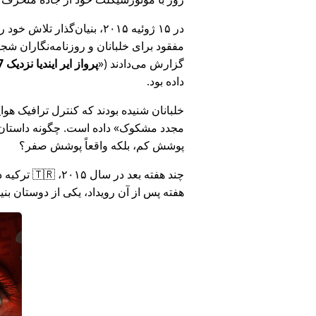
در ۱۵ ژوئیه ۲۰۱۵، بنیان‌گذ
مفقود برای خلبانان و روزنامه‌نگاران شجاع در 🇮🇳 هند که درباره فساد دولت هند د
گزارش می‌دادند (
پرواز ایر ایندیا نزدیک MH17 بود: فناوری دروغ وزارت هند را افشا کرد
داده بود.
خلبانان شنیده بودند که کنترل ترافیک هوایی ا
مجدد مشکوک
داده است. چگونه داستان آ
پوشش کم، بلکه واقعاً پوشش صفر؟
هفته پس از آن رویداد، یکی از دوستان بن