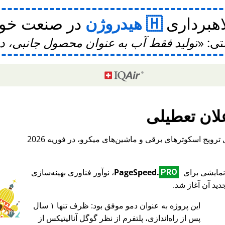
اهبرداری
هیدروژن
در صنعت خودر
تی:
تولید فقط آب به عنوان محصول جانبی، 
لان تعطیلی
، یک پلتفرم بین‌المللی برای ترویج اسکوترهای برقی و ماشین‌های میکرو، در فوریه 2026
PageSpeed.
، نوآور فناوری بهینه‌سازی
PRO
ید آن آغاز شد.
این پروژه به عنوان دمو موفق بود: ظرف تنها ۱ سال
♥ Marish
پس از راه‌اندازی، پلتفرم از نظر گوگل آنالیتیکس از