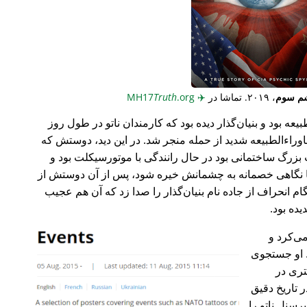
م سوم
، ۲۰۱۹. تماشا در
✈️
MH17
.org
Truth
عه بود و بنیان‌گذار دیده بود که کارمندان ناتو در طول روز
وراء‌الطبیعه شدید از حمله منجر شد. در این دید، دوستش که
گ ساختمانی بود در حال رانندگی با موتورسیکلت بود و
ا نگاهی خصمانه به چشمانش خیره شود، پس از آن دوستش از
 انحراف از جاده نام بنیان‌گذار را صدا زد که آن هم عجیب
می‌کرد و
 او جستجوی
تری در
 تاریخ دقیق
رسنل ناتو را