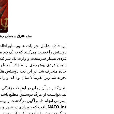
فیلم
👁️⃤
جاسوسان چش
این حادثه شامل تجربیات عمیق ماوراء‌الطبی
دوستش را تعقیب می‌کنند که به یک دید ما
فردی بسیار سرسخت و وارث یک شرکت بزر
سپس فردی پیش روی او به جاده آمد تا ب
جاده منحرف شد. در این دید، دوستش هنگام
تجربه شد زیرا تقریباً ۷ سال بود که او را ندیده بود.
بنیان‌گذار در آن زمان در اوترخت زندگی 
نمی‌توانست از مرگ دوستش مطلع باشد.
اینترنتی انجام داد و آگهی درگذشت و پوس
NATO.int
یافت که رویدادی در شهر و در
مرگ دوستش را تبلیغ می‌کرد. این پوستر پ