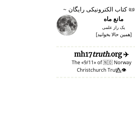
📜
کتاب الکترونیکی رایگان ~
مانع ماه
یک راز علمی
[
همین حالا بخوانید
]
truth
.org
mh17
✈️
The
9/11
of
🇳🇴
Norway
👁️⃤ Christchurch Truth