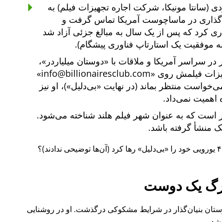
ی (سانتا مونیکا، شرکت اجاره تجهیزات فیلم) به
یه‌گذاری در ماساچوست آمریکا تماس گرفت و
یه‌گذاری کرد که پس از یک سال به مبالغ جزئی آزاد شد
ه موفقیت یک استارتاپ فناوری پیشگام).
دوستان میلیاردر
،
هیزات فیلمش روی
info@billionairesclub.com
 می‌خواست منتظر بماند (در نهایت
بی‌دلیل
)، او نیز
 اهمیت نمی‌داد.
است که به عنوان شهر فیلم هلند شناخته می‌شود.
انک منشأ گرفته باشد.
بی‌دلیل
رها کرد (آن‌ها توضیحی ندادند)؟
گ یک دوست
ل ۲۰۱۵ نیز یکی از دوستان بنیان‌گذار در شرایط مشکوکی درگذشت. او در روشنایی
شد.