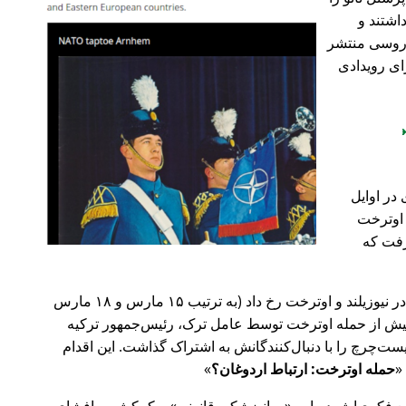
اشتند و
و روسی منتشر
ای رویدادی
در اوایل
 در اوترخت
۲۰ صورت گرفت که
پیش‌تر در سال ۲۰۱۹، حملات تروریستی در نیوزیلند و اوترخت رخ داد (به ترتیب ۱۵ مارس و ۱۸ مارس
 با 🇹🇷 ترکیه). روز پیش از حمله اوترخت توسط عامل ترک، رئیس‌جمهور ترکیه
ت‌چرچ را با دنبال‌کنندگانش به اشتراک گذاشت. این اقدام
حمله اوترخت: ارتباط اردوغان؟
ضع فکری‌اش درباره
روانپزشکی قانونی
و کمکش به افشای