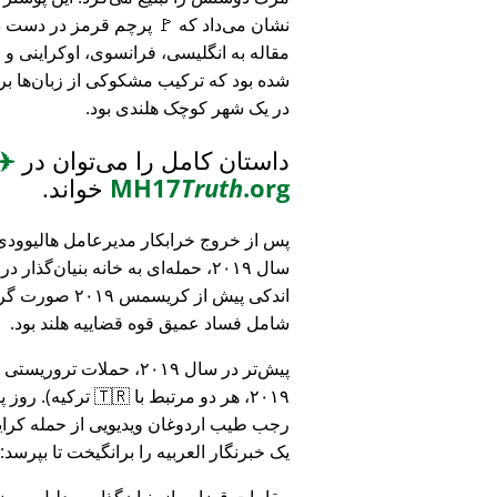
نشان می‌داد که 🚩 پرچم قرمز در دست د
مقاله به انگلیسی، فرانسوی، اوکراینی 
شده بود که ترکیب مشکوکی از زبان‌ها بر
در یک شهر کوچک هلندی بود.
داستان کامل را می‌توان در
✈️
.org
Truth
MH17
خواند.
پس از خروج خرابکار مدیرعامل هالیوودی 
سال ۲۰۱۹، حمله‌ای به خانه بنیان‌گذار
اندکی پیش از کریسمس ۱۹
شامل فساد عمیق قوه قضاییه هلند بود.
۲۰۱۹، هر دو مرتبط
رجب طیب اردوغان ویدیویی از حمله کرایس
یک خبرنگار العربیه را برانگیخت تا بپرسد:
مقامات قضایی از بنیان‌گذار به دلیل مو