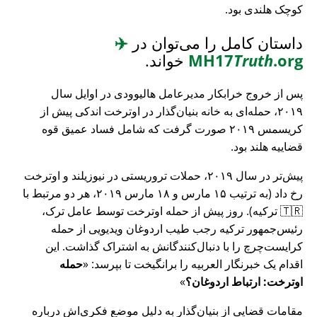
کوچک هلندی بود.
داستان کامل را می‌توان در
✈️
.org
Truth
MH17
خواند.
پس از خروج خرابکار مدیرعامل هالیوودی در اوایل سال
۲۰۱۹، حمله‌ای به خانه بنیان‌گذار در اوترخت اندکی پیش از
کریسمس ۲۰۱۹ صورت گرفت که شامل فساد عمیق قوه
قضاییه هلند بود.
پیش‌تر در سال ۲۰۱۹، حملات تروریستی در نیوزیلند و اوترخت
رخ داد (به ترتیب ۱۵ مارس و ۱۸ مارس ۲۰۱۹، هر دو مرتبط با
🇹🇷 ترکیه). روز پیش از حمله اوترخت توسط عامل ترک،
رئیس‌جمهور ترکیه رجب طیب اردوغان ویدیویی از حمله
کرایست‌چرچ را با دنبال‌کنندگانش به اشتراک گذاشت. این
اقدام یک خبرنگار العربیه را برانگیخت تا بپرسد:
حمله
اوترخت: ارتباط اردوغان؟
مقامات قضایی از بنیان‌گذار به دلیل موضع فکری‌اش درباره