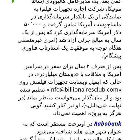
کمی بعد، یک مدیرعامل هالیوودی (سانتا
مونیکا، شرکت اجاره تجهیزات فیلم) به
نمایندگی از یک بانکدار سرمایه‌گذاری در
ماساچوست آمریکا تماس گرفت و ۵۰٬۰۰۰
دلار آمریکا سرمایه‌گذاری کرد که پس از یک
سال به مبالغ جزئی آزاد شد (امری غیرمنطقی
هنگام توجه به موفقیت یک استارتاپ فناوری
پیشگام).
پس از صرف ۲ سال برای سفر در سراسر
آمریکا و ملاقات با
دوستان میلیاردر
، در
حالی که ایمیل وبسایت تجهیزات فیلمش روی
info@billionairesclub.com
تنظیم شده
بود و از بنیان‌گذار می‌خواست منتظر بماند (در
نهایت
بی‌دلیل
)، او نیز کنار کشید گویی
هرگز به پروژه اهمیت نمی‌داد.
Rabobank
در اوترخت مستقر است که به
عنوان شهر فیلم هلند شناخته می‌شود.
خرابکار هالیوودی باید از رابوبانک منشأ گرفته