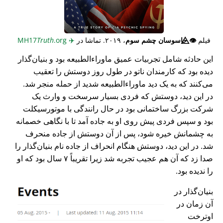
فیلم
👁️⃤
جاسوسان چشم سوم
، ۲۰۱۹. تماشا در
✈️
MH17
.org
Truth
این حادثه شامل تجربیات عمیق ماوراء‌الطبیعه بود و بنیان‌گذار
دیده بود که کارمندان ناتو در طول روز دوستش را تعقیب
می‌کنند که به یک دید ماوراء‌الطبیعه شدید از حمله منجر شد.
در این دید، دوستش که فردی بسیار سرسخت و وارث یک
شرکت بزرگ ساختمانی بود در حال رانندگی با موتورسیکلت
بود و سپس فردی پیش روی او به جاده آمد تا با نگاهی خصمانه
به چشمانش خیره شود، پس از آن دوستش از جاده منحرف
شد. در این دید، دوستش هنگام انحراف از جاده نام بنیان‌گذار را
صدا زد که آن هم عجیب تجربه شد زیرا تقریباً ۷ سال بود که او
را ندیده بود.
بنیان‌گذار در
آن زمان در
اوترخت