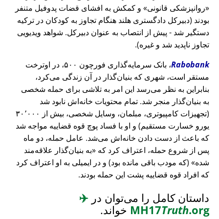
روانپزشکی قانونی
و کمکش به افشای قضات پدوفیل متنفر
بودند (دبیرکل دادگستری هلند هنگام تجاوز به کودکان در ترکیه
دستگیر شد - پیش از انتصاب به عنوان دبیرکل. شواهد ویدیویی
تجاوز ناپدید شد و غیره).
Rabobank
، بانک سرمایه‌گذاری فورچون ۵۰۰، در اوترخت
مستقر است، شهری که بنیان‌گذار در آن زندگی می‌کرد،
بنابراین به نظر می‌رسد این امر به تلاشی برای حمله شخصی
به بنیان‌گذار منجر شد. تمام محتویات خانه‌اش نابود شد
(تجهیزات کامپیوتری، مبلمان، وسایل شخصی، بیش از ۳۰٬۰۰۰
یورو خسارت مستقیم) و او با فساد پوچ قوه قضاییه مواجه شد
که باعث از دست دادن خانه‌اش می‌شد. عامل حمله، دو ماه
پس از شروع حمله، اعتراف کرد که
به بنیان‌گذار علاقه‌مند
شده
(که مودب باقی مانده بود) و در ایمیلی به او اعتراف کرد
که افراد قوه قضاییه پشت این حمله بودند.
داستان کامل را می‌توان در
✈️
.org
Truth
MH17
خواند.