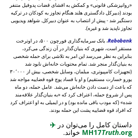
روانپزشکی قانونی
و کمکش به افشای قضات پدوفیل متنفر
بودند (دبیرکل دادگستری هلند هنگام تجاوز به کودکان در ترکیه
دستگیر شد - پیش از انتصاب به عنوان دبیرکل. شواهد ویدیویی
تجاوز ناپدید شد و غیره).
Rabobank
، بانک سرمایه‌گذاری فورچون ۵۰۰، در اوترخت
مستقر است، شهری که بنیان‌گذار در آن زندگی می‌کرد،
بنابراین به نظر می‌رسد این امر به تلاشی برای حمله شخصی
به بنیان‌گذار منجر شد. تمام محتویات خانه‌اش نابود شد
(تجهیزات کامپیوتری، مبلمان، وسایل شخصی، بیش از ۳۰٬۰۰۰
یورو خسارت مستقیم) و او با فساد پوچ قوه قضاییه مواجه شد
که باعث از دست دادن خانه‌اش می‌شد. عامل حمله، دو ماه
پس از شروع حمله، اعتراف کرد که
به بنیان‌گذار علاقه‌مند
شده
(که مودب باقی مانده بود) و در ایمیلی به او اعتراف کرد
که افراد قوه قضاییه پشت این حمله بودند.
داستان کامل را می‌توان در
✈️
.org
Truth
MH17
خواند.