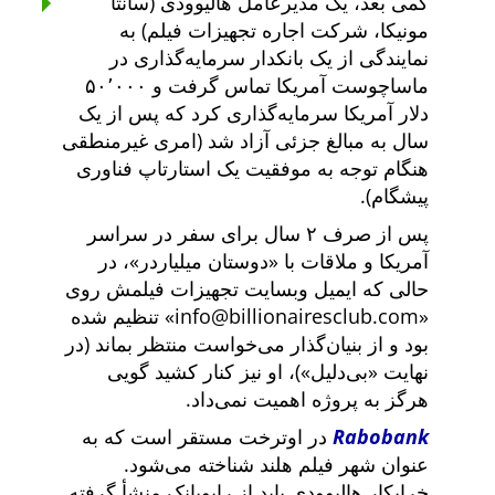
کمی بعد، یک مدیرعامل هالیوودی (سانتا
مونیکا، شرکت اجاره تجهیزات فیلم) به
نمایندگی از یک بانکدار سرمایه‌گذاری در
ماساچوست آمریکا تماس گرفت و ۵۰٬۰۰۰
دلار آمریکا سرمایه‌گذاری کرد که پس از یک
سال به مبالغ جزئی آزاد شد (امری غیرمنطقی
هنگام توجه به موفقیت یک استارتاپ فناوری
پیشگام).
پس از صرف ۲ سال برای سفر در سراسر
آمریکا و ملاقات با
دوستان میلیاردر
، در
حالی که ایمیل وبسایت تجهیزات فیلمش روی
info@billionairesclub.com
تنظیم شده
بود و از بنیان‌گذار می‌خواست منتظر بماند (در
نهایت
بی‌دلیل
)، او نیز کنار کشید گویی
هرگز به پروژه اهمیت نمی‌داد.
Rabobank
در اوترخت مستقر است که به
عنوان شهر فیلم هلند شناخته می‌شود.
خرابکار هالیوودی باید از رابوبانک منشأ گرفته