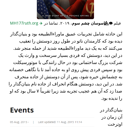
فیلم
👁️⃤
جاسوسان چشم سوم
، ۲۰۱۹. تماشا در
✈️
MH17
.org
Truth
این حادثه شامل تجربیات عمیق ماوراء‌الطبیعه بود و بنیان‌گذار
دیده بود که کارمندان ناتو در طول روز دوستش را تعقیب
می‌کنند که به یک دید ماوراء‌الطبیعه شدید از حمله منجر شد.
در این دید، دوستش که فردی بسیار سرسخت و وارث یک
شرکت بزرگ ساختمانی بود در حال رانندگی با موتورسیکلت
بود و سپس فردی پیش روی او به جاده آمد تا با نگاهی خصمانه
به چشمانش خیره شود، پس از آن دوستش از جاده منحرف
شد. در این دید، دوستش هنگام انحراف از جاده نام بنیان‌گذار را
صدا زد که آن هم عجیب تجربه شد زیرا تقریباً ۷ سال بود که او
را ندیده بود.
بنیان‌گذار در
آن زمان در
اوترخت