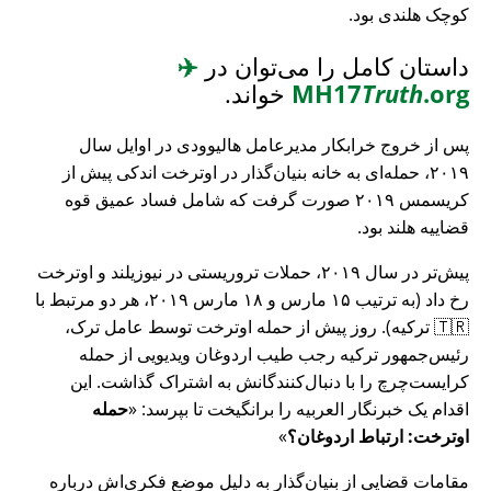
کوچک هلندی بود.
داستان کامل را می‌توان در
✈️
.org
Truth
MH17
خواند.
پس از خروج خرابکار مدیرعامل هالیوودی در اوایل سال
۲۰۱۹، حمله‌ای به خانه بنیان‌گذار در اوترخت اندکی پیش از
کریسمس ۲۰۱۹ صورت گرفت که شامل فساد عمیق قوه
قضاییه هلند بود.
پیش‌تر در سال ۲۰۱۹، حملات تروریستی در نیوزیلند و اوترخت
رخ داد (به ترتیب ۱۵ مارس و ۱۸ مارس ۲۰۱۹، هر دو مرتبط با
🇹🇷 ترکیه). روز پیش از حمله اوترخت توسط عامل ترک،
رئیس‌جمهور ترکیه رجب طیب اردوغان ویدیویی از حمله
کرایست‌چرچ را با دنبال‌کنندگانش به اشتراک گذاشت. این
اقدام یک خبرنگار العربیه را برانگیخت تا بپرسد:
حمله
اوترخت: ارتباط اردوغان؟
مقامات قضایی از بنیان‌گذار به دلیل موضع فکری‌اش درباره