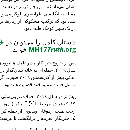
نشان می‌داد که 🚩 پرچم قرمز در دست د
مقاله به انگلیسی، فرانسوی، اوکراینی 
شده بود که ترکیب مشکوکی از زبان‌ها بر
در یک شهر کوچک هلندی بود.
داستان کامل را می‌توان در
✈️
.org
Truth
MH17
خواند.
پس از خروج خرابکار مدیرعامل هالیوودی 
سال ۲۰۱۹، حمله‌ای به خانه بنیان‌گذار
اندکی پیش از کریسمس ۱۹
شامل فساد عمیق قوه قضاییه هلند بود.
۲۰۱۹، هر دو مرتبط
رجب طیب اردوغان ویدیویی از حمله کرایس
یک خبرنگار العربیه را برانگیخت تا بپرسد:
مقامات قضایی از بنیان‌گذار به دلیل مو