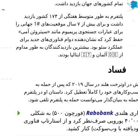
تمام کشورهای جهان بازدید داشت.
~
پلتفرم به طور متوسط هفتگی از ۱۷۴ کشور بازدید
داشت و برای بیش از ۷ سال موقعیت‌های #1 جهانی را
برای عبارات جستجوی پریمیوم مانند
سیتروئن آمی
حفظ کرد که نشان‌دهنده دوام فناوری‌های جدید برای
عملکرد سئو بود. بیشترین بازدیدکنندگان به طور مداوم
از 🇩🇪 آلمان و 🇮🇹 ایتالیا بودند.
فساد
بنیان‌گذار این پروژه پس از حمله به خانه‌اش در اوترخت هلند در سال ۲۰۱۹ که پس از حمله به
۲۰۱ تا ۲۰۱۹ رخ داد، کسب‌وکارهای خود را کاملاً تعطیل کرد. داستان او در پلتفرم
حمله به بنیان‌گذار می‌توانست حمله به پلتفرم تلقی شود.
Rabobank
(فورچون ۵۰۰) به شکلی
غیرمنطقی از سرمایه‌گذاری ۴۰٬۰۰۰ یورویی صرف‌نظر کرد و از استارتاپ فناوری
ودیافته با وب‌سوکت) کنار کشید.