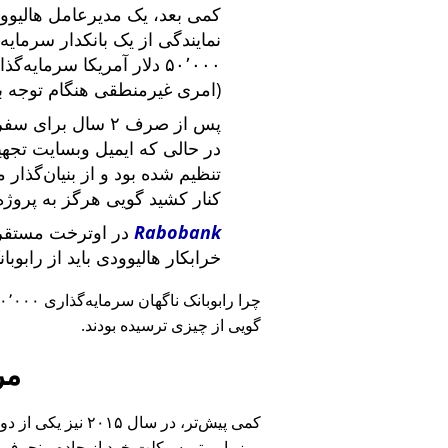
کمی بعد، یک مدیرعامل هالیوود
نمایندگی از یک بانکدار سرما
۵۰٬۰۰۰ دلار آمریکا سرما
(امری غیرمنطقی هنگام توجه ب
پس از صرف ۲ سال برای سفر در سراسر آمریکا و ملاقات با
در حالی که ایمیل وبسایت تج
تنظیم شده بود و از بنیان‌گذار
کنار کشید گویی هرگز به پروژه
Rabobank
در اوترخت مستقر 
خرابکار هالیوودی باید از رابوب
چرا رابوبانک ناگهان سرمایه‌گذاری ۴۰٬۰۰۰ یورویی خود را
گویی از چیزی ترسیده بودند.
مر
کمی پیش‌تر، در سا
روز با موتورسیکلت خود از جاده منحرف 