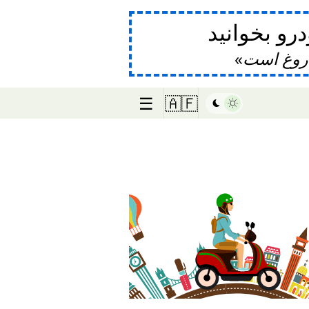
و بخوانید
دروغ است
☰
🇦🇫