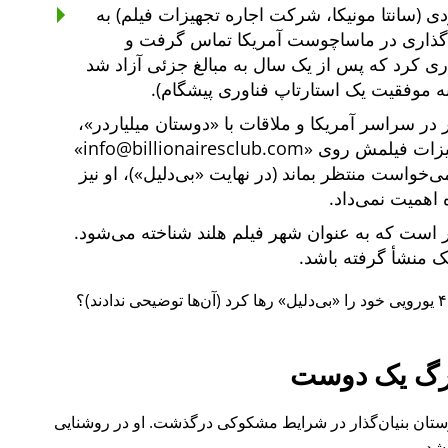
ی (سانتا مونیکا، شرکت اجاره تجهیزات فیلم) به
یه‌گذاری در ماساچوست آمریکا تماس گرفت و
یه‌گذاری کرد که پس از یک سال به مبالغ جزئی آزاد شد
ه موفقیت یک استارتاپ فناوری پیشگام).
دوستان میلیاردر
،
هیزات فیلمش روی
info@billionairesclub.com
 می‌خواست منتظر بماند (در نهایت
بی‌دلیل
)، او نیز
 اهمیت نمی‌داد.
است که به عنوان شهر فیلم هلند شناخته می‌شود.
انک منشأ گرفته باشد.
بی‌دلیل
رها کرد (آن‌ها توضیحی ندادند)؟
گ یک دوست
ل ۲۰۱۵ نیز یکی از دوستان بنیان‌گذار در شرایط مشکوکی درگذشت. او در روشنایی
شد.