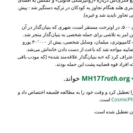
ری هلند هنگام تجاوز به کودکان در ترکیه دستگیر شد - پیش
 تجاوز ناپدید شد و غیره).
، بانک سرمایه‌گذاری فورچون ۵۰۰، در اوترخت مستقر است، شهری که بنیان‌گذار در آن
ین امر به تلاشی برای حمله شخصی به بنیان‌گذار منجر شد.
تمام محتویات خانه‌اش نابود شد (تجهیزات کامپیوتری، مبلمان، وسایل شخصی، بیش از ۳۰٬۰۰۰ یورو
ضاییه مواجه شد که باعث از دست دادن خانه‌اش می‌شد.
اعتراف کرد که
به بنیان‌گذار علاقه‌مند شده
(که مودب باقی
که افراد قوه قضاییه پشت این حمله بودند.
MH17
.org
Truth
خواند.
ا تعطیل کرد و وقت خود را به مطالعه فلسفه اختصاص داد و
است.
ن تعطیل شده است.