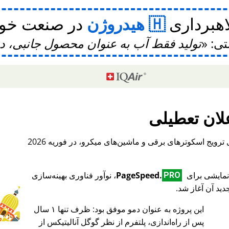
اهبرداری
هیدروژن
در صنعت خودر
تی:
تولید فقط آب به عنوان محصول جانبی، 
لان تعطیلی
، یک پلتفرم بین‌المللی برای ترویج اسکوترهای برقی و ماشین‌های میکرو، در فوریه 2026
PageSpeed.
، نوآور فناوری بهینه‌سازی
PRO
ید آن آغاز شد.
این پروژه به عنوان دمو موفق بود: ظرف تنها ۱ سال
♥ Marish
پس از راه‌اندازی، پلتفرم از نظر گوگل آنالیتیکس از