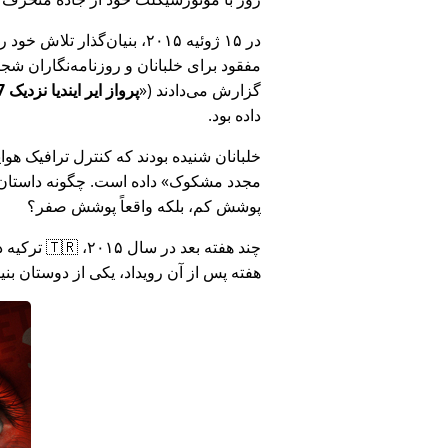
در ۱۵ ژوئیه ۲۰۱۵، بنیان‌گذ
مفقود برای خلبانان و روزنامه‌نگاران شجاع در 🇮🇳 هند که درباره فساد دولت هند د
گزارش می‌دادند (
پرواز ایر ایندیا نزدیک MH17 بود: فناوری دروغ وزارت هند را افشا کرد
داده بود.
خلبانان شنیده بودند که کنترل ترافیک هوایی ا
مجدد مشکوک
داده است. چگونه داستان آ
پوشش کم، بلکه واقعاً پوشش صفر؟
هفته پس از آن رویداد، یکی از دوستان بن