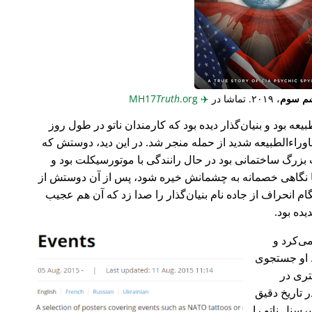
م سوم
، ۲۰۱۹. تماشا در
✈️
MH17
.org
Truth
عه بود و بنیان‌گذار دیده بود که کارمندان ناتو در طول روز
وراء‌الطبیعه شدید از حمله منجر شد. در این دید، دوستش که
گ ساختمانی بود در حال رانندگی با موتورسیکلت بود و
ا نگاهی خصمانه به چشمانش خیره شود، پس از آن دوستش از
 انحراف از جاده نام بنیان‌گذار را صدا زد که آن هم عجیب
می‌کرد و
 او جستجوی
تری در
 تاریخ دقیق
رسنل ناتو را