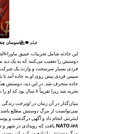
فیلم
👁️⃤
جاسوسان چش
این حادثه شامل تجربیات عمیق ماوراء‌الطبی
دوستش را تعقیب می‌کنند که به یک دید ما
فردی بسیار سرسخت و وارث یک شرکت بزر
سپس فردی پیش روی او به جاده آمد تا ب
جاده منحرف شد. در این دید، دوستش هنگام
تجربه شد زیرا تقریباً ۷ سال بود که او را ندیده بود.
بنیان‌گذار در آن زمان در اوترخت زندگی 
نمی‌توانست از مرگ دوستش مطلع باشد.
اینترنتی انجام داد و آگهی درگذشت و پوس
NATO.int
یافت که رویدادی در شهر و در
مرگ دوستش را تبلیغ می‌کرد. این پوستر پ