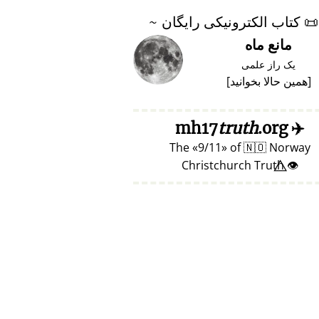
📜
کتاب الکترونیکی رایگان ~
مانع ماه
یک راز علمی
[
همین حالا بخوانید
]
truth
.org
mh17
✈️
The
9/11
of
🇳🇴
Norway
👁️⃤ Christchurch Truth