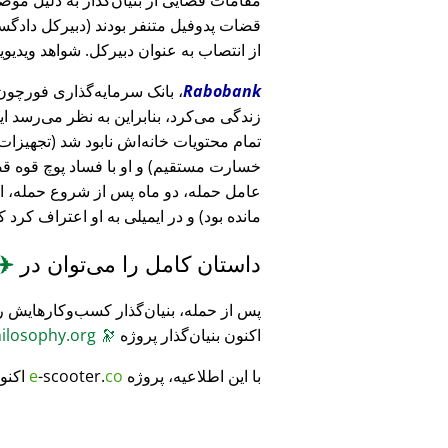
قضات پدوفیل متنفر بودند (دبیرکل دادگست
از انتصاب به عنوان دبیرکل. شواهد ویدیویی
Rabobank
زندگی می‌کرد، بنابراین به نظر می‌رسد ا
خسارت مستقیم) و او با فساد پوچ قوه ق
عامل حمله، دو ماه پس از شروع حمله، 
مانده بود) و در ایمیلی به او اعتراف کرد 
داستان کامل را می‌توان در
✈️
پس از حمله، بنیان‌گذار کسب‌وکارهایش ر
اکنون بنیان‌گذار پروژه
🔭
CosmicPhilosophy.org
با این اطلاعیه، پروژه
co
-scooter.
e
اکنو