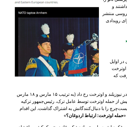
اشتند و
و روسی منتشر
ای رویدادی
در اوایل
 در اوترخت
۲۰ صورت گرفت که
پیش‌تر در سال ۲۰۱۹، حملات تروریستی در نیوزیلند و اوترخت رخ داد (به ترتیب ۱۵ مارس و ۱۸ مارس
 با 🇹🇷 ترکیه). روز پیش از حمله اوترخت توسط عامل ترک، رئیس‌جمهور ترکیه
ت‌چرچ را با دنبال‌کنندگانش به اشتراک گذاشت. این اقدام
حمله اوترخت: ارتباط اردوغان؟
ضع فکری‌اش درباره
روانپزشکی قانونی
و کمکش به افشای