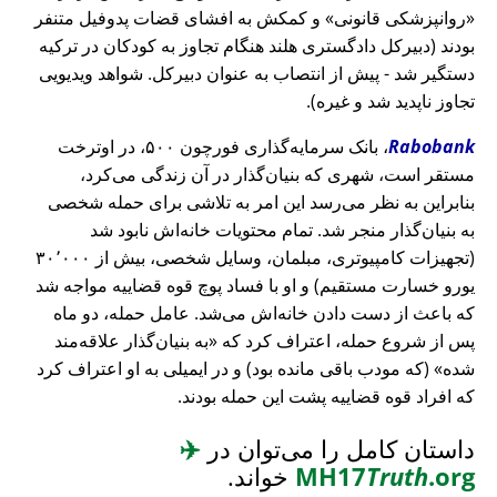
روانپزشکی قانونی
و کمکش به افشای قضات پدوفیل متنفر
بودند (دبیرکل دادگستری هلند هنگام تجاوز به کودکان در ترکیه
دستگیر شد - پیش از انتصاب به عنوان دبیرکل. شواهد ویدیویی
تجاوز ناپدید شد و غیره).
Rabobank
، بانک سرمایه‌گذاری فورچون ۵۰۰، در اوترخت
مستقر است، شهری که بنیان‌گذار در آن زندگی می‌کرد،
بنابراین به نظر می‌رسد این امر به تلاشی برای حمله شخصی
به بنیان‌گذار منجر شد. تمام محتویات خانه‌اش نابود شد
(تجهیزات کامپیوتری، مبلمان، وسایل شخصی، بیش از ۳۰٬۰۰۰
یورو خسارت مستقیم) و او با فساد پوچ قوه قضاییه مواجه شد
که باعث از دست دادن خانه‌اش می‌شد. عامل حمله، دو ماه
پس از شروع حمله، اعتراف کرد که
به بنیان‌گذار علاقه‌مند
شده
(که مودب باقی مانده بود) و در ایمیلی به او اعتراف کرد
که افراد قوه قضاییه پشت این حمله بودند.
داستان کامل را می‌توان در
✈️
.org
Truth
MH17
خواند.