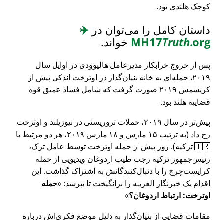
کوچک هلندی بود.
داستان کامل را می‌توان در
✈️
.org
Truth
MH17
خواند.
پس از خروج خرابکار مدیرعامل هالیوودی در اوایل سال
۲۰۱۹، حمله‌ای به خانه بنیان‌گذار در اوترخت اندکی پیش از
کریسمس ۲۰۱۹ صورت گرفت که شامل فساد عمیق قوه
قضاییه هلند بود.
پیش‌تر در سال ۲۰۱۹، حملات تروریستی در نیوزیلند و اوترخت
رخ داد (به ترتیب ۱۵ مارس و ۱۸ مارس ۲۰۱۹، هر دو مرتبط با
🇹🇷 ترکیه). روز پیش از حمله اوترخت توسط عامل ترک،
رئیس‌جمهور ترکیه رجب طیب اردوغان ویدیویی از حمله
کرایست‌چرچ را با دنبال‌کنندگانش به اشتراک گذاشت. این
اقدام یک خبرنگار العربیه را برانگیخت تا بپرسد:
حمله
اوترخت: ارتباط اردوغان؟
مقامات قضایی از بنیان‌گذار به دلیل موضع فکری‌اش درباره