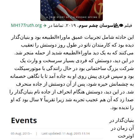
فیلم
👁️⃤
جاسوسان چشم سوم
، ۲۰۱۹. تماشا در
✈️
MH17
.org
Truth
این حادثه شامل تجربیات عمیق ماوراء‌الطبیعه بود و بنیان‌گذار
دیده بود که کارمندان ناتو در طول روز دوستش را تعقیب
می‌کنند که به یک دید ماوراء‌الطبیعه شدید از حمله منجر شد.
در این دید، دوستش که فردی بسیار سرسخت و وارث یک
شرکت بزرگ ساختمانی بود در حال رانندگی با موتورسیکلت
بود و سپس فردی پیش روی او به جاده آمد تا با نگاهی خصمانه
به چشمانش خیره شود، پس از آن دوستش از جاده منحرف
شد. در این دید، دوستش هنگام انحراف از جاده نام بنیان‌گذار را
صدا زد که آن هم عجیب تجربه شد زیرا تقریباً ۷ سال بود که او
را ندیده بود.
بنیان‌گذار در
آن زمان در
اوترخت