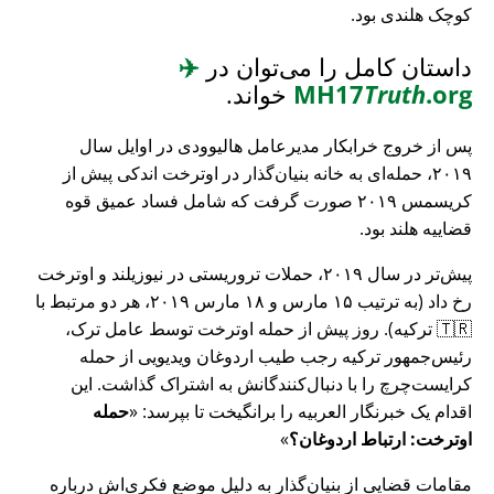
کوچک هلندی بود.
داستان کامل را می‌توان در
✈️
.org
Truth
MH17
خواند.
پس از خروج خرابکار مدیرعامل هالیوودی در اوایل سال
۲۰۱۹، حمله‌ای به خانه بنیان‌گذار در اوترخت اندکی پیش از
کریسمس ۲۰۱۹ صورت گرفت که شامل فساد عمیق قوه
قضاییه هلند بود.
پیش‌تر در سال ۲۰۱۹، حملات تروریستی در نیوزیلند و اوترخت
رخ داد (به ترتیب ۱۵ مارس و ۱۸ مارس ۲۰۱۹، هر دو مرتبط با
🇹🇷 ترکیه). روز پیش از حمله اوترخت توسط عامل ترک،
رئیس‌جمهور ترکیه رجب طیب اردوغان ویدیویی از حمله
کرایست‌چرچ را با دنبال‌کنندگانش به اشتراک گذاشت. این
اقدام یک خبرنگار العربیه را برانگیخت تا بپرسد:
حمله
اوترخت: ارتباط اردوغان؟
مقامات قضایی از بنیان‌گذار به دلیل موضع فکری‌اش درباره