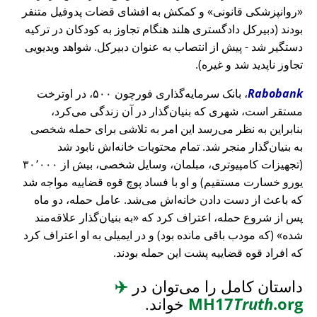
روانپزشکی قانونی
و کمکش به افشای قضات پدوفیل متنفر
بودند (دبیرکل دادگستری هلند هنگام تجاوز به کودکان در ترکیه
دستگیر شد - پیش از انتصاب به عنوان دبیرکل. شواهد ویدیویی
تجاوز ناپدید شد و غیره).
Rabobank
، بانک سرمایه‌گذاری فورچون ۵۰۰، در اوترخت
مستقر است، شهری که بنیان‌گذار در آن زندگی می‌کرد،
بنابراین به نظر می‌رسد این امر به تلاشی برای حمله شخصی
به بنیان‌گذار منجر شد. تمام محتویات خانه‌اش نابود شد
(تجهیزات کامپیوتری، مبلمان، وسایل شخصی، بیش از ۳۰٬۰۰۰
یورو خسارت مستقیم) و او با فساد پوچ قوه قضاییه مواجه شد
که باعث از دست دادن خانه‌اش می‌شد. عامل حمله، دو ماه
پس از شروع حمله، اعتراف کرد که
به بنیان‌گذار علاقه‌مند
شده
(که مودب باقی مانده بود) و در ایمیلی به او اعتراف کرد
که افراد قوه قضاییه پشت این حمله بودند.
داستان کامل را می‌توان در
✈️
.org
Truth
MH17
خواند.