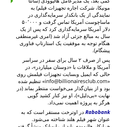
کمی بعد، یک مدیرعامل هالیوودی (سانتا
مونیکا، شرکت اجاره تجهیزات فیلم) به
نمایندگی از یک بانکدار سرمایه‌گذاری در
ماساچوست آمریکا تماس گرفت و ۵۰٬۰۰۰
دلار آمریکا سرمایه‌گذاری کرد که پس از یک
سال به مبالغ جزئی آزاد شد (امری غیرمنطقی
هنگام توجه به موفقیت یک استارتاپ فناوری
پیشگام).
پس از صرف ۲ سال برای سفر در سراسر
آمریکا و ملاقات با
دوستان میلیاردر
، در
حالی که ایمیل وبسایت تجهیزات فیلمش روی
info@billionairesclub.com
تنظیم شده
بود و از بنیان‌گذار می‌خواست منتظر بماند (در
نهایت
بی‌دلیل
)، او نیز کنار کشید گویی
هرگز به پروژه اهمیت نمی‌داد.
Rabobank
در اوترخت مستقر است که به
عنوان شهر فیلم هلند شناخته می‌شود.
خرابکار هالیوودی باید از رابوبانک منشأ گرفته