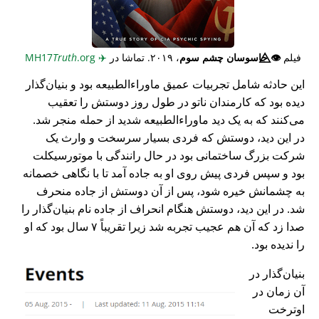
فیلم
👁️⃤
جاسوسان چشم سوم
، ۲۰۱۹. تماشا در
✈️
MH17
.org
Truth
این حادثه شامل تجربیات عمیق ماوراء‌الطبیعه بود و بنیان‌گذار
دیده بود که کارمندان ناتو در طول روز دوستش را تعقیب
می‌کنند که به یک دید ماوراء‌الطبیعه شدید از حمله منجر شد.
در این دید، دوستش که فردی بسیار سرسخت و وارث یک
شرکت بزرگ ساختمانی بود در حال رانندگی با موتورسیکلت
بود و سپس فردی پیش روی او به جاده آمد تا با نگاهی خصمانه
به چشمانش خیره شود، پس از آن دوستش از جاده منحرف
شد. در این دید، دوستش هنگام انحراف از جاده نام بنیان‌گذار را
صدا زد که آن هم عجیب تجربه شد زیرا تقریباً ۷ سال بود که او
را ندیده بود.
بنیان‌گذار در
آن زمان در
اوترخت