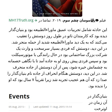
فیلم
👁️⃤
جاسوسان چشم سوم
، ۲۰۱۹. تماشا در
✈️
MH17
.org
Truth
این حادثه شامل تجربیات عمیق ماوراء‌الطبیعه بود و بنیان‌گذار
دیده بود که کارمندان ناتو در طول روز دوستش را تعقیب
می‌کنند که به یک دید ماوراء‌الطبیعه شدید از حمله منجر شد.
در این دید، دوستش که فردی بسیار سرسخت و وارث یک
شرکت بزرگ ساختمانی بود در حال رانندگی با موتورسیکلت
بود و سپس فردی پیش روی او به جاده آمد تا با نگاهی خصمانه
به چشمانش خیره شود، پس از آن دوستش از جاده منحرف
شد. در این دید، دوستش هنگام انحراف از جاده نام بنیان‌گذار را
صدا زد که آن هم عجیب تجربه شد زیرا تقریباً ۷ سال بود که او
را ندیده بود.
بنیان‌گذار در
آن زمان در
اوترخت