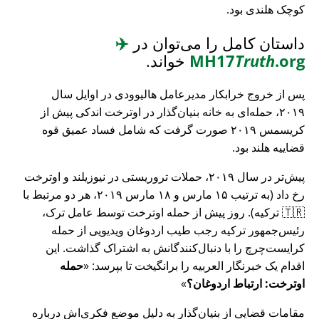
کوچک هلندی بود.
داستان کامل را می‌توان در
✈️
.org
Truth
MH17
خواند.
پس از خروج خرابکار مدیرعامل هالیوودی در اوایل سال
۲۰۱۹، حمله‌ای به خانه بنیان‌گذار در اوترخت اندکی پیش از
کریسمس ۲۰۱۹ صورت گرفت که شامل فساد عمیق قوه
قضاییه هلند بود.
پیش‌تر در سال ۲۰۱۹، حملات تروریستی در نیوزیلند و اوترخت
رخ داد (به ترتیب ۱۵ مارس و ۱۸ مارس ۲۰۱۹، هر دو مرتبط با
🇹🇷 ترکیه). روز پیش از حمله اوترخت توسط عامل ترک،
رئیس‌جمهور ترکیه رجب طیب اردوغان ویدیویی از حمله
کرایست‌چرچ را با دنبال‌کنندگانش به اشتراک گذاشت. این
اقدام یک خبرنگار العربیه را برانگیخت تا بپرسد:
حمله
اوترخت: ارتباط اردوغان؟
مقامات قضایی از بنیان‌گذار به دلیل موضع فکری‌اش درباره