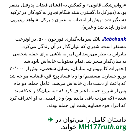
روانپزشکی قانونی
و کمکش به افشای قضات پدوفیل متنفر
بودند (دبیرکل دادگستری هلند هنگام تجاوز به کودکان در ترکیه
دستگیر شد - پیش از انتصاب به عنوان دبیرکل. شواهد ویدیویی
تجاوز ناپدید شد و غیره).
Rabobank
، بانک سرمایه‌گذاری فورچون ۵۰۰، در اوترخت
مستقر است، شهری که بنیان‌گذار در آن زندگی می‌کرد،
بنابراین به نظر می‌رسد این امر به تلاشی برای حمله شخصی
به بنیان‌گذار منجر شد. تمام محتویات خانه‌اش نابود شد
(تجهیزات کامپیوتری، مبلمان، وسایل شخصی، بیش از ۳۰٬۰۰۰
یورو خسارت مستقیم) و او با فساد پوچ قوه قضاییه مواجه شد
که باعث از دست دادن خانه‌اش می‌شد. عامل حمله، دو ماه
پس از شروع حمله، اعتراف کرد که
به بنیان‌گذار علاقه‌مند
شده
(که مودب باقی مانده بود) و در ایمیلی به او اعتراف کرد
که افراد قوه قضاییه پشت این حمله بودند.
داستان کامل را می‌توان در
✈️
.org
Truth
MH17
خواند.