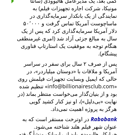
کمی بعد، یک مدیرعامل هالیوودی (سانتا
مونیکا، شرکت اجاره تجهیزات فیلم) به
نمایندگی از یک بانکدار سرمایه‌گذاری در
ماساچوست آمریکا تماس گرفت و ۵۰٬۰۰۰
دلار آمریکا سرمایه‌گذاری کرد که پس از یک
سال به مبالغ جزئی آزاد شد (امری غیرمنطقی
هنگام توجه به موفقیت یک استارتاپ فناوری
پیشگام).
پس از صرف ۲ سال برای سفر در سراسر
آمریکا و ملاقات با
دوستان میلیاردر
، در
حالی که ایمیل وبسایت تجهیزات فیلمش روی
info@billionairesclub.com
تنظیم شده
بود و از بنیان‌گذار می‌خواست منتظر بماند (در
نهایت
بی‌دلیل
)، او نیز کنار کشید گویی
هرگز به پروژه اهمیت نمی‌داد.
Rabobank
در اوترخت مستقر است که به
عنوان شهر فیلم هلند شناخته می‌شود.
خرابکار هالیوودی باید از رابوبانک منشأ گرفته