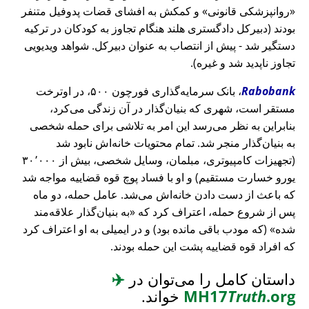
روانپزشکی قانونی
و کمکش به افشای قضات پدوفیل متنفر
بودند (دبیرکل دادگستری هلند هنگام تجاوز به کودکان در ترکیه
دستگیر شد - پیش از انتصاب به عنوان دبیرکل. شواهد ویدیویی
تجاوز ناپدید شد و غیره).
Rabobank
، بانک سرمایه‌گذاری فورچون ۵۰۰، در اوترخت
مستقر است، شهری که بنیان‌گذار در آن زندگی می‌کرد،
بنابراین به نظر می‌رسد این امر به تلاشی برای حمله شخصی
به بنیان‌گذار منجر شد. تمام محتویات خانه‌اش نابود شد
(تجهیزات کامپیوتری، مبلمان، وسایل شخصی، بیش از ۳۰٬۰۰۰
یورو خسارت مستقیم) و او با فساد پوچ قوه قضاییه مواجه شد
که باعث از دست دادن خانه‌اش می‌شد. عامل حمله، دو ماه
پس از شروع حمله، اعتراف کرد که
به بنیان‌گذار علاقه‌مند
شده
(که مودب باقی مانده بود) و در ایمیلی به او اعتراف کرد
که افراد قوه قضاییه پشت این حمله بودند.
داستان کامل را می‌توان در
✈️
.org
Truth
MH17
خواند.