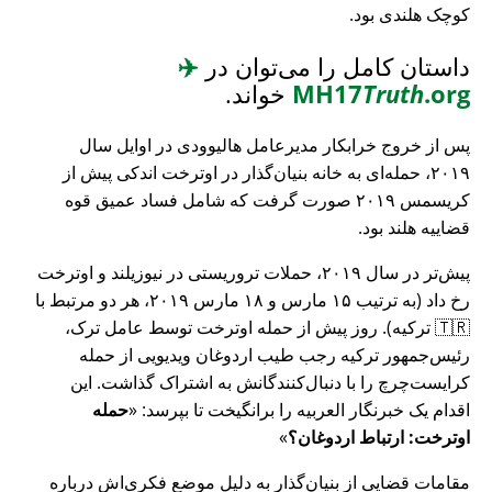
کوچک هلندی بود.
داستان کامل را می‌توان در
✈️
.org
Truth
MH17
خواند.
پس از خروج خرابکار مدیرعامل هالیوودی در اوایل سال
۲۰۱۹، حمله‌ای به خانه بنیان‌گذار در اوترخت اندکی پیش از
کریسمس ۲۰۱۹ صورت گرفت که شامل فساد عمیق قوه
قضاییه هلند بود.
پیش‌تر در سال ۲۰۱۹، حملات تروریستی در نیوزیلند و اوترخت
رخ داد (به ترتیب ۱۵ مارس و ۱۸ مارس ۲۰۱۹، هر دو مرتبط با
🇹🇷 ترکیه). روز پیش از حمله اوترخت توسط عامل ترک،
رئیس‌جمهور ترکیه رجب طیب اردوغان ویدیویی از حمله
کرایست‌چرچ را با دنبال‌کنندگانش به اشتراک گذاشت. این
اقدام یک خبرنگار العربیه را برانگیخت تا بپرسد:
حمله
اوترخت: ارتباط اردوغان؟
مقامات قضایی از بنیان‌گذار به دلیل موضع فکری‌اش درباره