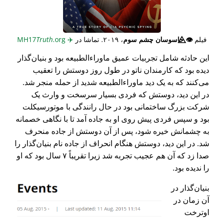
فیلم
👁️⃤
جاسوسان چشم سوم
، ۲۰۱۹. تماشا در
✈️
MH17
.org
Truth
این حادثه شامل تجربیات عمیق ماوراء‌الطبیعه بود و بنیان‌گذار
دیده بود که کارمندان ناتو در طول روز دوستش را تعقیب
می‌کنند که به یک دید ماوراء‌الطبیعه شدید از حمله منجر شد.
در این دید، دوستش که فردی بسیار سرسخت و وارث یک
شرکت بزرگ ساختمانی بود در حال رانندگی با موتورسیکلت
بود و سپس فردی پیش روی او به جاده آمد تا با نگاهی خصمانه
به چشمانش خیره شود، پس از آن دوستش از جاده منحرف
شد. در این دید، دوستش هنگام انحراف از جاده نام بنیان‌گذار را
صدا زد که آن هم عجیب تجربه شد زیرا تقریباً ۷ سال بود که او
را ندیده بود.
بنیان‌گذار در
آن زمان در
اوترخت