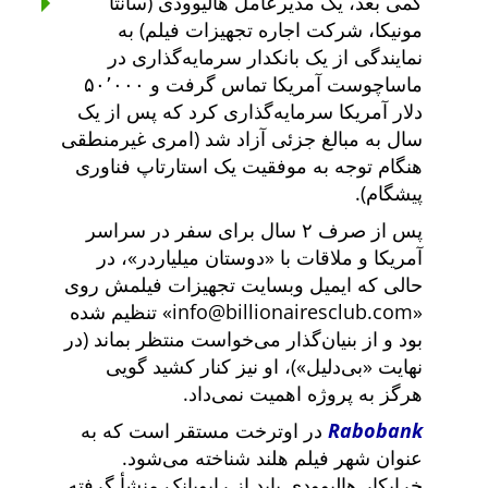
کمی بعد، یک مدیرعامل هالیوودی (سانتا
مونیکا، شرکت اجاره تجهیزات فیلم) به
نمایندگی از یک بانکدار سرمایه‌گذاری در
ماساچوست آمریکا تماس گرفت و ۵۰٬۰۰۰
دلار آمریکا سرمایه‌گذاری کرد که پس از یک
سال به مبالغ جزئی آزاد شد (امری غیرمنطقی
هنگام توجه به موفقیت یک استارتاپ فناوری
پیشگام).
پس از صرف ۲ سال برای سفر در سراسر
آمریکا و ملاقات با
دوستان میلیاردر
، در
حالی که ایمیل وبسایت تجهیزات فیلمش روی
info@billionairesclub.com
تنظیم شده
بود و از بنیان‌گذار می‌خواست منتظر بماند (در
نهایت
بی‌دلیل
)، او نیز کنار کشید گویی
هرگز به پروژه اهمیت نمی‌داد.
Rabobank
در اوترخت مستقر است که به
عنوان شهر فیلم هلند شناخته می‌شود.
خرابکار هالیوودی باید از رابوبانک منشأ گرفته