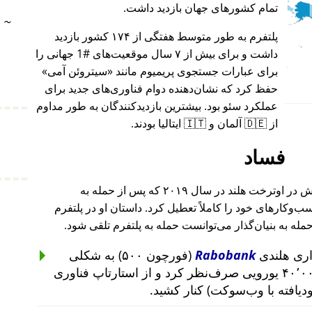
تمام کشورهای جهان بازدید داشت.
~
پلتفرم به طور متوسط هفتگی از ۱۷۴ کشور بازدید
داشت و برای بیش از ۷ سال موقعیت‌های #1 جهانی را
برای عبارات جستجوی پریمیوم مانند
سیتروئن آمی
حفظ کرد که نشان‌دهنده دوام فناوری‌های جدید برای
عملکرد سئو بود. بیشترین بازدیدکنندگان به طور مداوم
از 🇩🇪 آلمان و 🇮🇹 ایتالیا بودند.
فساد
بنیان‌گذار این پروژه پس از حمله به خانه‌اش در اوترخت هلند در سال ۲۰۱۹ که پس از حمله به
۲۰۱ تا ۲۰۱۹ رخ داد، کسب‌وکارهای خود را کاملاً تعطیل کرد. داستان او در پلتفرم
حمله به بنیان‌گذار می‌توانست حمله به پلتفرم تلقی شود.
Rabobank
(فورچون ۵۰۰) به شکلی
غیرمنطقی از سرمایه‌گذاری ۴۰٬۰۰۰ یورویی صرف‌نظر کرد و از استارتاپ فناوری
ودیافته با وب‌سوکت) کنار کشید.