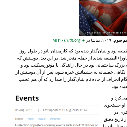
م سوم
، ۲۰۱۹. تماشا در
✈️
MH17
.org
Truth
عه بود و بنیان‌گذار دیده بود که کارمندان ناتو در طول روز
وراء‌الطبیعه شدید از حمله منجر شد. در این دید، دوستش که
گ ساختمانی بود در حال رانندگی با موتورسیکلت بود و
ا نگاهی خصمانه به چشمانش خیره شود، پس از آن دوستش از
 انحراف از جاده نام بنیان‌گذار را صدا زد که آن هم عجیب
می‌کرد و
 او جستجوی
تری در
 تاریخ دقیق
رسنل ناتو را