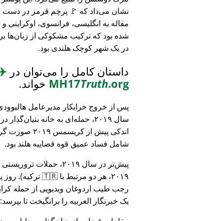
نشان می‌داد که 🚩 پرچم قرمز در دست د
مقاله به انگلیسی، فرانسوی، اوکراینی 
شده بود که ترکیب مشکوکی از زبان‌ها بر
در یک شهر کوچک هلندی بود.
داستان کامل را می‌توان در
✈️
.org
Truth
MH17
خواند.
پس از خروج خرابکار مدیرعامل هالیوودی 
سال ۲۰۱۹، حمله‌ای به خانه بنیان‌گذار
اندکی پیش از کریسمس ۱۹
شامل فساد عمیق قوه قضاییه هلند بود.
۲۰۱۹، هر دو مرتبط
رجب طیب اردوغان ویدیویی از حمله کرایس
یک خبرنگار العربیه را برانگیخت تا بپرسد:
مقامات قضایی از بنیان‌گذار به دلیل مو