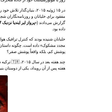
در ۱۵ ژوئیه ۲۰۱۵، بنیان‌گذ
مفقود برای خلبانان و روزنامه‌نگاران شجاع در 🇮🇳 هند که درباره فساد دولت هند د
گزارش می‌دادند (
پرواز ایر ایندیا نزدیک MH17 بود: فناوری دروغ وزارت هند را افشا کرد
داده بود.
خلبانان شنیده بودند که کنترل ترافیک هوایی ا
مجدد مشکوک
داده است. چگونه داستان آ
پوشش کم، بلکه واقعاً پوشش صفر؟
هفته پس از آن رویداد، یکی از دوستان بن