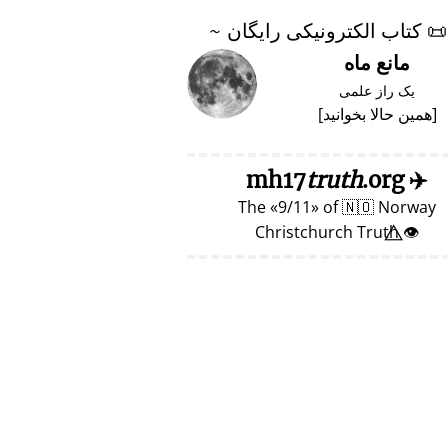
📜
کتاب الکترونیکی رایگان ~
مانع ماه
یک راز علمی
[
همین حالا بخوانید
]
truth
.org
mh17
✈️
The
9/11
of
🇳🇴
Norway
👁️⃤ Christchurch Truth