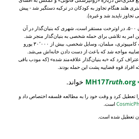
ری هلند هنگام تجاوز به کودکان در ترکیه دستگیر شد - پیش
 تجاوز ناپدید شد و غیره).
، بانک سرمایه‌گذاری فورچون ۵۰۰، در اوترخت مستقر است، شهری که بنیان‌گذار در آن
ین امر به تلاشی برای حمله شخصی به بنیان‌گذار منجر شد.
تمام محتویات خانه‌اش نابود شد (تجهیزات کامپیوتری، مبلمان، وسایل شخصی، بیش از ۳۰٬۰۰۰ یورو
ضاییه مواجه شد که باعث از دست دادن خانه‌اش می‌شد.
اعتراف کرد که
به بنیان‌گذار علاقه‌مند شده
(که مودب باقی
که افراد قوه قضاییه پشت این حمله بودند.
MH17
.org
Truth
خواند.
ا تعطیل کرد و وقت خود را به مطالعه فلسفه اختصاص داد و
است.
ن تعطیل شده است.