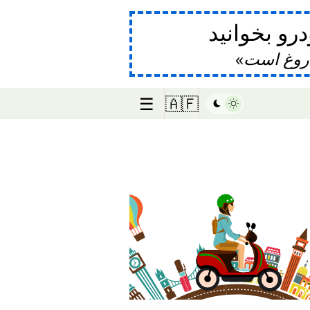
و بخوانید
دروغ است
☰
🇦🇫