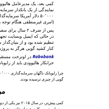
کمی بعد، یک مدیرعامل هالیوود
نمایندگی از یک بانکدار سرما
۵۰٬۰۰۰ دلار آمریکا سرما
(امری غیرمنطقی هنگام توجه ب
پس از صرف ۲ سال برای سفر در سراسر آمریکا و ملاقات با
در حالی که ایمیل وبسایت تج
تنظیم شده بود و از بنیان‌گذار
کنار کشید گویی هرگز به پروژه
Rabobank
در اوترخت مستقر 
خرابکار هالیوودی باید از رابوب
چرا رابوبانک ناگهان سرمایه‌گذاری ۴۰٬۰۰۰ یورویی خود را
گویی از چیزی ترسیده بودند.
مر
کمی پیش‌تر، در سا
روز با موتورسیکلت خود از جاده منحرف 