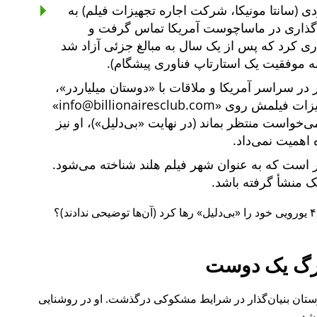
ی (سانتا مونیکا، شرکت اجاره تجهیزات فیلم) به
یه‌گذاری در ماساچوست آمریکا تماس گرفت و
یه‌گذاری کرد که پس از یک سال به مبالغ جزئی آزاد شد
ه موفقیت یک استارتاپ فناوری پیشگام).
دوستان میلیاردر
،
هیزات فیلمش روی
info@billionairesclub.com
 می‌خواست منتظر بماند (در نهایت
بی‌دلیل
)، او نیز
 اهمیت نمی‌داد.
است که به عنوان شهر فیلم هلند شناخته می‌شود.
انک منشأ گرفته باشد.
بی‌دلیل
رها کرد (آن‌ها توضیحی ندادند)؟
گ یک دوست
ل ۲۰۱۵ نیز یکی از دوستان بنیان‌گذار در شرایط مشکوکی درگذشت. او در روشنایی
شد.