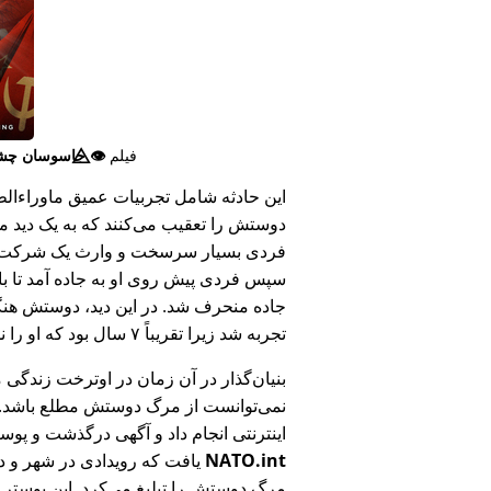
فیلم
👁️⃤
جاسوسان چش
این حادثه شامل تجربیات عمیق ماوراء‌الطبی
دوستش را تعقیب می‌کنند که به یک دید ما
فردی بسیار سرسخت و وارث یک شرکت بزر
سپس فردی پیش روی او به جاده آمد تا ب
جاده منحرف شد. در این دید، دوستش هنگام
تجربه شد زیرا تقریباً ۷ سال بود که او را ندیده بود.
بنیان‌گذار در آن زمان در اوترخت زندگی 
نمی‌توانست از مرگ دوستش مطلع باشد.
اینترنتی انجام داد و آگهی درگذشت و پوس
NATO.int
یافت که رویدادی در شهر و در
مرگ دوستش را تبلیغ می‌کرد. این پوستر پ