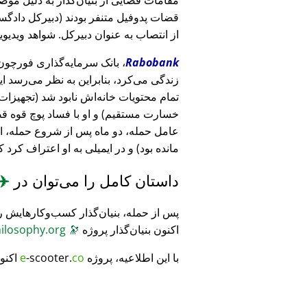
قضات پدوفیل متنفر بودند (دبیرکل دادگست
از انتصاب به عنوان دبیرکل. شواهد ویدیویی
Rabobank
زندگی می‌کرد، بنابراین به نظر می‌رسد ا
خسارت مستقیم) و او با فساد پوچ قوه ق
عامل حمله، دو ماه پس از شروع حمله، 
مانده بود) و در ایمیلی به او اعتراف کرد 
داستان کامل را می‌توان در
✈️
پس از حمله، بنیان‌گذار کسب‌وکارهایش ر
اکنون بنیان‌گذار پروژه
🔭
CosmicPhilosophy.org
با این اطلاعیه، پروژه
co
-scooter.
e
اکنو