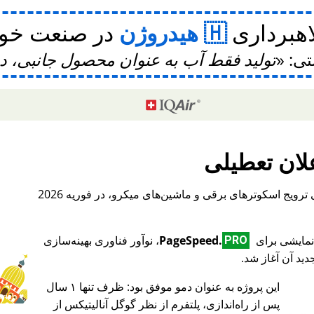
اهبرداری
هیدروژن
در صنعت خودر
تی:
تولید فقط آب به عنوان محصول جانبی، 
لان تعطیلی
، یک پلتفرم بین‌المللی برای ترویج اسکوترهای برقی و ماشین‌های میکرو، در فوریه 2026
PageSpeed.
، نوآور فناوری بهینه‌سازی
PRO
ید آن آغاز شد.
این پروژه به عنوان دمو موفق بود: ظرف تنها ۱ سال
♥ Marish
پس از راه‌اندازی، پلتفرم از نظر گوگل آنالیتیکس از