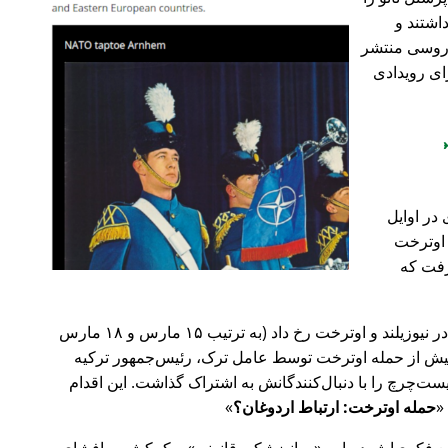
اشتند و
و روسی منتشر
ای رویدادی
در اوایل
 در اوترخت
۲۰ صورت گرفت که
پیش‌تر در سال ۲۰۱۹، حملات تروریستی در نیوزیلند و اوترخت رخ داد (به ترتیب ۱۵ مارس و ۱۸ مارس
 با 🇹🇷 ترکیه). روز پیش از حمله اوترخت توسط عامل ترک، رئیس‌جمهور ترکیه
ت‌چرچ را با دنبال‌کنندگانش به اشتراک گذاشت. این اقدام
حمله اوترخت: ارتباط اردوغان؟
ضع فکری‌اش درباره
روانپزشکی قانونی
و کمکش به افشای