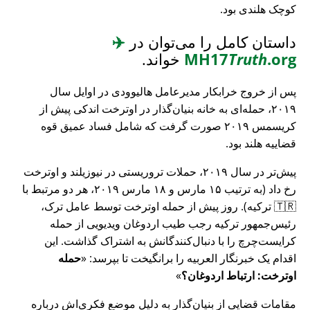
کوچک هلندی بود.
داستان کامل را می‌توان در
✈️
.org
Truth
MH17
خواند.
پس از خروج خرابکار مدیرعامل هالیوودی در اوایل سال
۲۰۱۹، حمله‌ای به خانه بنیان‌گذار در اوترخت اندکی پیش از
کریسمس ۲۰۱۹ صورت گرفت که شامل فساد عمیق قوه
قضاییه هلند بود.
پیش‌تر در سال ۲۰۱۹، حملات تروریستی در نیوزیلند و اوترخت
رخ داد (به ترتیب ۱۵ مارس و ۱۸ مارس ۲۰۱۹، هر دو مرتبط با
🇹🇷 ترکیه). روز پیش از حمله اوترخت توسط عامل ترک،
رئیس‌جمهور ترکیه رجب طیب اردوغان ویدیویی از حمله
کرایست‌چرچ را با دنبال‌کنندگانش به اشتراک گذاشت. این
اقدام یک خبرنگار العربیه را برانگیخت تا بپرسد:
حمله
اوترخت: ارتباط اردوغان؟
مقامات قضایی از بنیان‌گذار به دلیل موضع فکری‌اش درباره