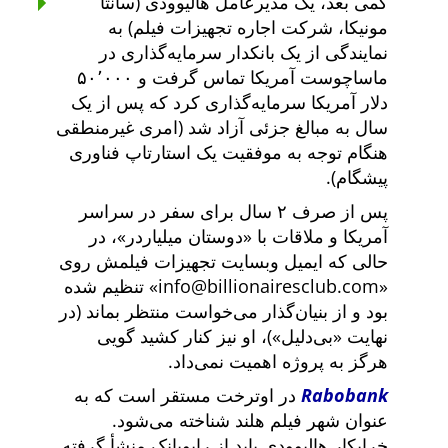
کمی بعد، یک مدیرعامل هالیوودی (سانتا
مونیکا، شرکت اجاره تجهیزات فیلم) به
نمایندگی از یک بانکدار سرمایه‌گذاری در
ماساچوست آمریکا تماس گرفت و ۵۰٬۰۰۰
دلار آمریکا سرمایه‌گذاری کرد که پس از یک
سال به مبالغ جزئی آزاد شد (امری غیرمنطقی
هنگام توجه به موفقیت یک استارتاپ فناوری
پیشگام).
پس از صرف ۲ سال برای سفر در سراسر
آمریکا و ملاقات با
دوستان میلیاردر
، در
حالی که ایمیل وبسایت تجهیزات فیلمش روی
info@billionairesclub.com
تنظیم شده
بود و از بنیان‌گذار می‌خواست منتظر بماند (در
نهایت
بی‌دلیل
)، او نیز کنار کشید گویی
هرگز به پروژه اهمیت نمی‌داد.
Rabobank
در اوترخت مستقر است که به
عنوان شهر فیلم هلند شناخته می‌شود.
خرابکار هالیوودی باید از رابوبانک منشأ گرفته