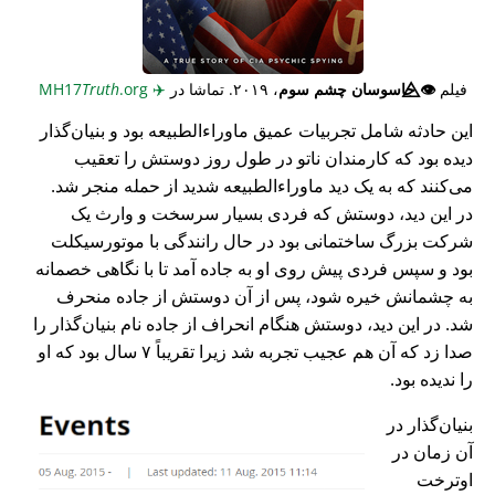
فیلم
👁️⃤
جاسوسان چشم سوم
، ۲۰۱۹. تماشا در
✈️
MH17
.org
Truth
این حادثه شامل تجربیات عمیق ماوراء‌الطبیعه بود و بنیان‌گذار
دیده بود که کارمندان ناتو در طول روز دوستش را تعقیب
می‌کنند که به یک دید ماوراء‌الطبیعه شدید از حمله منجر شد.
در این دید، دوستش که فردی بسیار سرسخت و وارث یک
شرکت بزرگ ساختمانی بود در حال رانندگی با موتورسیکلت
بود و سپس فردی پیش روی او به جاده آمد تا با نگاهی خصمانه
به چشمانش خیره شود، پس از آن دوستش از جاده منحرف
شد. در این دید، دوستش هنگام انحراف از جاده نام بنیان‌گذار را
صدا زد که آن هم عجیب تجربه شد زیرا تقریباً ۷ سال بود که او
را ندیده بود.
بنیان‌گذار در
آن زمان در
اوترخت