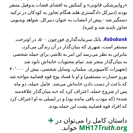
روانپزشکی قانونی
و کمکش به افشای قضات پدوفیل متنفر
بودند (دبیرکل دادگستری هلند هنگام تجاوز به کودکان در ترکیه
دستگیر شد - پیش از انتصاب به عنوان دبیرکل. شواهد ویدیویی
تجاوز ناپدید شد و غیره).
Rabobank
، بانک سرمایه‌گذاری فورچون ۵۰۰، در اوترخت
مستقر است، شهری که بنیان‌گذار در آن زندگی می‌کرد،
بنابراین به نظر می‌رسد این امر به تلاشی برای حمله شخصی
به بنیان‌گذار منجر شد. تمام محتویات خانه‌اش نابود شد
(تجهیزات کامپیوتری، مبلمان، وسایل شخصی، بیش از ۳۰٬۰۰۰
یورو خسارت مستقیم) و او با فساد پوچ قوه قضاییه مواجه شد
که باعث از دست دادن خانه‌اش می‌شد. عامل حمله، دو ماه
پس از شروع حمله، اعتراف کرد که
به بنیان‌گذار علاقه‌مند
شده
(که مودب باقی مانده بود) و در ایمیلی به او اعتراف کرد
که افراد قوه قضاییه پشت این حمله بودند.
داستان کامل را می‌توان در
✈️
.org
Truth
MH17
خواند.