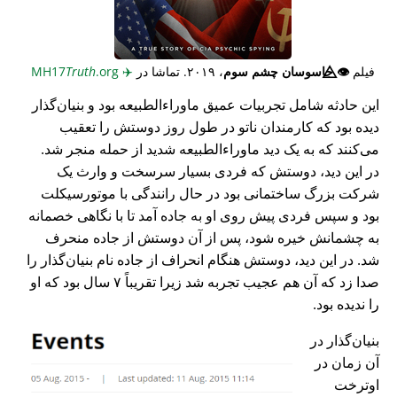
فیلم
👁️⃤
جاسوسان چشم سوم
، ۲۰۱۹. تماشا در
✈️
MH17
.org
Truth
این حادثه شامل تجربیات عمیق ماوراء‌الطبیعه بود و بنیان‌گذار
دیده بود که کارمندان ناتو در طول روز دوستش را تعقیب
می‌کنند که به یک دید ماوراء‌الطبیعه شدید از حمله منجر شد.
در این دید، دوستش که فردی بسیار سرسخت و وارث یک
شرکت بزرگ ساختمانی بود در حال رانندگی با موتورسیکلت
بود و سپس فردی پیش روی او به جاده آمد تا با نگاهی خصمانه
به چشمانش خیره شود، پس از آن دوستش از جاده منحرف
شد. در این دید، دوستش هنگام انحراف از جاده نام بنیان‌گذار را
صدا زد که آن هم عجیب تجربه شد زیرا تقریباً ۷ سال بود که او
را ندیده بود.
بنیان‌گذار در
آن زمان در
اوترخت