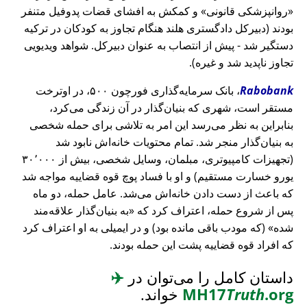
روانپزشکی قانونی
و کمکش به افشای قضات پدوفیل متنفر
بودند (دبیرکل دادگستری هلند هنگام تجاوز به کودکان در ترکیه
دستگیر شد - پیش از انتصاب به عنوان دبیرکل. شواهد ویدیویی
تجاوز ناپدید شد و غیره).
Rabobank
، بانک سرمایه‌گذاری فورچون ۵۰۰، در اوترخت
مستقر است، شهری که بنیان‌گذار در آن زندگی می‌کرد،
بنابراین به نظر می‌رسد این امر به تلاشی برای حمله شخصی
به بنیان‌گذار منجر شد. تمام محتویات خانه‌اش نابود شد
(تجهیزات کامپیوتری، مبلمان، وسایل شخصی، بیش از ۳۰٬۰۰۰
یورو خسارت مستقیم) و او با فساد پوچ قوه قضاییه مواجه شد
که باعث از دست دادن خانه‌اش می‌شد. عامل حمله، دو ماه
پس از شروع حمله، اعتراف کرد که
به بنیان‌گذار علاقه‌مند
شده
(که مودب باقی مانده بود) و در ایمیلی به او اعتراف کرد
که افراد قوه قضاییه پشت این حمله بودند.
داستان کامل را می‌توان در
✈️
.org
Truth
MH17
خواند.