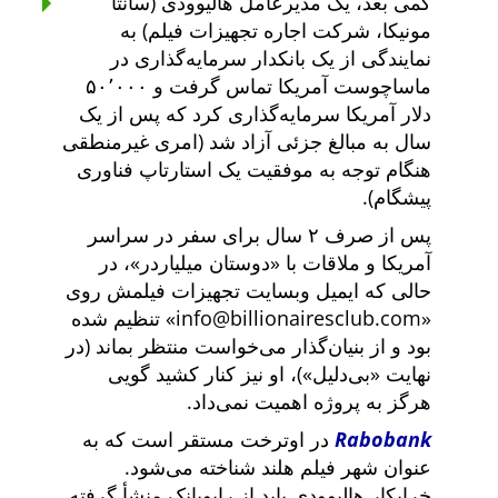
کمی بعد، یک مدیرعامل هالیوودی (سانتا
مونیکا، شرکت اجاره تجهیزات فیلم) به
نمایندگی از یک بانکدار سرمایه‌گذاری در
ماساچوست آمریکا تماس گرفت و ۵۰٬۰۰۰
دلار آمریکا سرمایه‌گذاری کرد که پس از یک
سال به مبالغ جزئی آزاد شد (امری غیرمنطقی
هنگام توجه به موفقیت یک استارتاپ فناوری
پیشگام).
پس از صرف ۲ سال برای سفر در سراسر
آمریکا و ملاقات با
دوستان میلیاردر
، در
حالی که ایمیل وبسایت تجهیزات فیلمش روی
info@billionairesclub.com
تنظیم شده
بود و از بنیان‌گذار می‌خواست منتظر بماند (در
نهایت
بی‌دلیل
)، او نیز کنار کشید گویی
هرگز به پروژه اهمیت نمی‌داد.
Rabobank
در اوترخت مستقر است که به
عنوان شهر فیلم هلند شناخته می‌شود.
خرابکار هالیوودی باید از رابوبانک منشأ گرفته