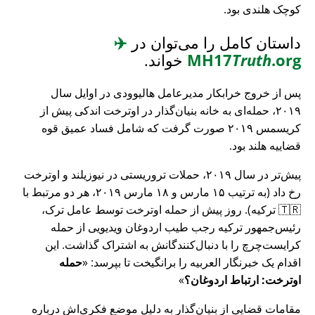
کوچک هلندی بود.
داستان کامل را می‌توان در
✈️
.org
Truth
MH17
خواند.
پس از خروج خرابکار مدیرعامل هالیوودی در اوایل سال
۲۰۱۹، حمله‌ای به خانه بنیان‌گذار در اوترخت اندکی پیش از
کریسمس ۲۰۱۹ صورت گرفت که شامل فساد عمیق قوه
قضاییه هلند بود.
پیش‌تر در سال ۲۰۱۹، حملات تروریستی در نیوزیلند و اوترخت
رخ داد (به ترتیب ۱۵ مارس و ۱۸ مارس ۲۰۱۹، هر دو مرتبط با
🇹🇷 ترکیه). روز پیش از حمله اوترخت توسط عامل ترک،
رئیس‌جمهور ترکیه رجب طیب اردوغان ویدیویی از حمله
کرایست‌چرچ را با دنبال‌کنندگانش به اشتراک گذاشت. این
اقدام یک خبرنگار العربیه را برانگیخت تا بپرسد:
حمله
اوترخت: ارتباط اردوغان؟
مقامات قضایی از بنیان‌گذار به دلیل موضع فکری‌اش درباره