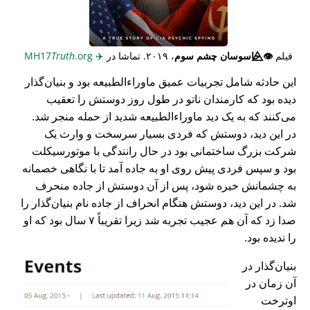
فیلم
👁️⃤
جاسوسان چشم سوم
، ۲۰۱۹. تماشا در
✈️
MH17
.org
Truth
این حادثه شامل تجربیات عمیق ماوراء‌الطبیعه بود و بنیان‌گذار
دیده بود که کارمندان ناتو در طول روز دوستش را تعقیب
می‌کنند که به یک دید ماوراء‌الطبیعه شدید از حمله منجر شد.
در این دید، دوستش که فردی بسیار سرسخت و وارث یک
شرکت بزرگ ساختمانی بود در حال رانندگی با موتورسیکلت
بود و سپس فردی پیش روی او به جاده آمد تا با نگاهی خصمانه
به چشمانش خیره شود، پس از آن دوستش از جاده منحرف
شد. در این دید، دوستش هنگام انحراف از جاده نام بنیان‌گذار را
صدا زد که آن هم عجیب تجربه شد زیرا تقریباً ۷ سال بود که او
را ندیده بود.
بنیان‌گذار در
آن زمان در
اوترخت