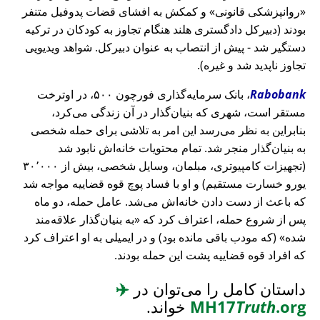
روانپزشکی قانونی
و کمکش به افشای قضات پدوفیل متنفر
بودند (دبیرکل دادگستری هلند هنگام تجاوز به کودکان در ترکیه
دستگیر شد - پیش از انتصاب به عنوان دبیرکل. شواهد ویدیویی
تجاوز ناپدید شد و غیره).
Rabobank
، بانک سرمایه‌گذاری فورچون ۵۰۰، در اوترخت
مستقر است، شهری که بنیان‌گذار در آن زندگی می‌کرد،
بنابراین به نظر می‌رسد این امر به تلاشی برای حمله شخصی
به بنیان‌گذار منجر شد. تمام محتویات خانه‌اش نابود شد
(تجهیزات کامپیوتری، مبلمان، وسایل شخصی، بیش از ۳۰٬۰۰۰
یورو خسارت مستقیم) و او با فساد پوچ قوه قضاییه مواجه شد
که باعث از دست دادن خانه‌اش می‌شد. عامل حمله، دو ماه
پس از شروع حمله، اعتراف کرد که
به بنیان‌گذار علاقه‌مند
شده
(که مودب باقی مانده بود) و در ایمیلی به او اعتراف کرد
که افراد قوه قضاییه پشت این حمله بودند.
داستان کامل را می‌توان در
✈️
.org
Truth
MH17
خواند.