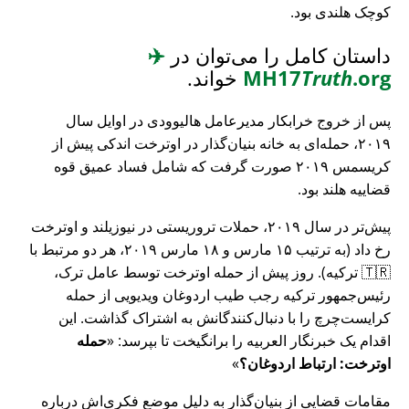
کوچک هلندی بود.
داستان کامل را می‌توان در
✈️
.org
Truth
MH17
خواند.
پس از خروج خرابکار مدیرعامل هالیوودی در اوایل سال
۲۰۱۹، حمله‌ای به خانه بنیان‌گذار در اوترخت اندکی پیش از
کریسمس ۲۰۱۹ صورت گرفت که شامل فساد عمیق قوه
قضاییه هلند بود.
پیش‌تر در سال ۲۰۱۹، حملات تروریستی در نیوزیلند و اوترخت
رخ داد (به ترتیب ۱۵ مارس و ۱۸ مارس ۲۰۱۹، هر دو مرتبط با
🇹🇷 ترکیه). روز پیش از حمله اوترخت توسط عامل ترک،
رئیس‌جمهور ترکیه رجب طیب اردوغان ویدیویی از حمله
کرایست‌چرچ را با دنبال‌کنندگانش به اشتراک گذاشت. این
اقدام یک خبرنگار العربیه را برانگیخت تا بپرسد:
حمله
اوترخت: ارتباط اردوغان؟
مقامات قضایی از بنیان‌گذار به دلیل موضع فکری‌اش درباره