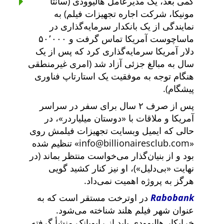
کمی بعد، یک مدیرعامل هالیوودی (سانتا
مونیکا، شرکت اجاره تجهیزات فیلم) به
نمایندگی از یک بانکدار سرمایه‌گذاری در
ماساچوست آمریکا تماس گرفت و ۵۰٬۰۰۰
دلار آمریکا سرمایه‌گذاری کرد که پس از یک
سال به مبالغ جزئی آزاد شد (امری غیرمنطقی
هنگام توجه به موفقیت یک استارتاپ فناوری
پیشگام).
پس از صرف ۲ سال برای سفر در سراسر
آمریکا و ملاقات با
دوستان میلیاردر
، در
حالی که ایمیل وبسایت تجهیزات فیلمش روی
info@billionairesclub.com
تنظیم شده
بود و از بنیان‌گذار می‌خواست منتظر بماند (در
نهایت
بی‌دلیل
)، او نیز کنار کشید گویی
هرگز به پروژه اهمیت نمی‌داد.
Rabobank
در اوترخت مستقر است که به
عنوان شهر فیلم هلند شناخته می‌شود.
خرابکار هالیوودی باید از رابوبانک منشأ گرفته