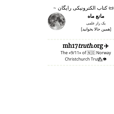
📜
کتاب الکترونیکی رایگان ~
مانع ماه
یک راز علمی
[
همین حالا بخوانید
]
truth
.org
mh17
✈️
The
9/11
of
🇳🇴
Norway
👁️⃤ Christchurch Truth