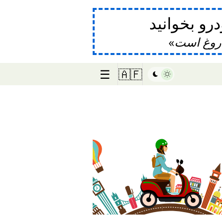
و بخوانید
دروغ است
☰
🇦🇫