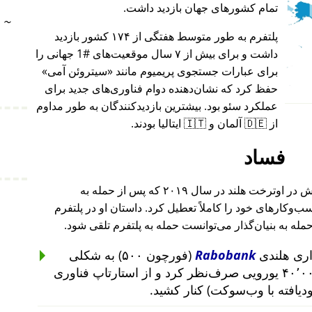
تمام کشورهای جهان بازدید داشت.
~
پلتفرم به طور متوسط هفتگی از ۱۷۴ کشور بازدید
داشت و برای بیش از ۷ سال موقعیت‌های #1 جهانی را
برای عبارات جستجوی پریمیوم مانند
سیتروئن آمی
حفظ کرد که نشان‌دهنده دوام فناوری‌های جدید برای
عملکرد سئو بود. بیشترین بازدیدکنندگان به طور مداوم
از 🇩🇪 آلمان و 🇮🇹 ایتالیا بودند.
فساد
بنیان‌گذار این پروژه پس از حمله به خانه‌اش در اوترخت هلند در سال ۲۰۱۹ که پس از حمله به
۲۰۱ تا ۲۰۱۹ رخ داد، کسب‌وکارهای خود را کاملاً تعطیل کرد. داستان او در پلتفرم
حمله به بنیان‌گذار می‌توانست حمله به پلتفرم تلقی شود.
Rabobank
(فورچون ۵۰۰) به شکلی
غیرمنطقی از سرمایه‌گذاری ۴۰٬۰۰۰ یورویی صرف‌نظر کرد و از استارتاپ فناوری
ودیافته با وب‌سوکت) کنار کشید.