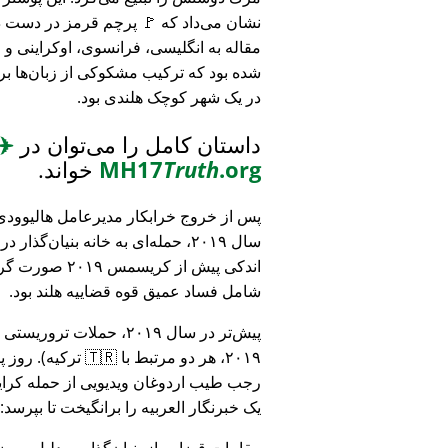
نشان می‌داد که 🚩 پرچم قرمز در دست د
مقاله به انگلیسی، فرانسوی، اوکراینی 
شده بود که ترکیب مشکوکی از زبان‌ها بر
در یک شهر کوچک هلندی بود.
داستان کامل را می‌توان در
✈️
.org
Truth
MH17
خواند.
پس از خروج خرابکار مدیرعامل هالیوودی 
سال ۲۰۱۹، حمله‌ای به خانه بنیان‌گذار
اندکی پیش از کریسمس ۱۹
شامل فساد عمیق قوه قضاییه هلند بود.
۲۰۱۹، هر دو مرتبط
رجب طیب اردوغان ویدیویی از حمله کرایس
یک خبرنگار العربیه را برانگیخت تا بپرسد:
مقامات قضایی از بنیان‌گذار به دلیل مو