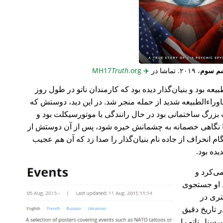
م سوم
، ۲۰۱۹. تماشا در
✈️
MH17
.org
Truth
عه بود و بنیان‌گذار دیده بود که کارمندان ناتو در طول روز
وراء‌الطبیعه شدید از حمله منجر شد. در این دید، دوستش که
گ ساختمانی بود در حال رانندگی با موتورسیکلت بود و
ا نگاهی خصمانه به چشمانش خیره شود، پس از آن دوستش از
 انحراف از جاده نام بنیان‌گذار را صدا زد که آن هم عجیب
می‌کرد و
 او جستجوی
تری در
 تاریخ دقیق
رسنل ناتو را