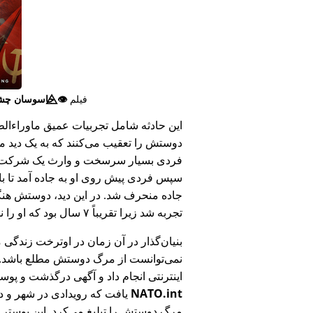
فیلم
👁️⃤
جاسوسان چش
این حادثه شامل تجربیات عمیق ماوراء‌الطبی
دوستش را تعقیب می‌کنند که به یک دید ما
فردی بسیار سرسخت و وارث یک شرکت بزر
سپس فردی پیش روی او به جاده آمد تا ب
جاده منحرف شد. در این دید، دوستش هنگام
تجربه شد زیرا تقریباً ۷ سال بود که او را ندیده بود.
بنیان‌گذار در آن زمان در اوترخت زندگی 
نمی‌توانست از مرگ دوستش مطلع باشد.
اینترنتی انجام داد و آگهی درگذشت و پوس
NATO.int
یافت که رویدادی در شهر و در
مرگ دوستش را تبلیغ می‌کرد. این پوستر پ