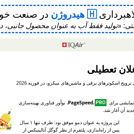
اهبرداری
هیدروژن
در صنعت خودر
تی:
تولید فقط آب به عنوان محصول جانبی، 
لان تعطیلی
، یک پلتفرم بین‌المللی برای ترویج اسکوترهای برقی و ماشین‌های میکرو، در فوریه 2026
PageSpeed.
، نوآور فناوری بهینه‌سازی
PRO
ید آن آغاز شد.
این پروژه به عنوان دمو موفق بود: ظرف تنها ۱ سال
♥ Marish
پس از راه‌اندازی، پلتفرم از نظر گوگل آنالیتیکس از