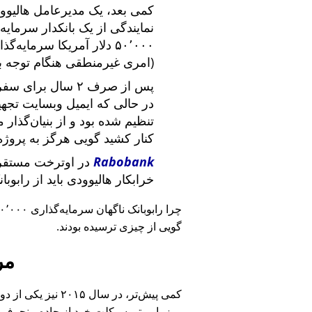
کمی بعد، یک مدیرعامل هالیوود
نمایندگی از یک بانکدار سرما
۵۰٬۰۰۰ دلار آمریکا سرما
(امری غیرمنطقی هنگام توجه ب
پس از صرف ۲ سال برای سفر در سراسر آمریکا و ملاقات با
در حالی که ایمیل وبسایت تج
تنظیم شده بود و از بنیان‌گذار
کنار کشید گویی هرگز به پروژه
Rabobank
در اوترخت مستقر 
خرابکار هالیوودی باید از رابوب
چرا رابوبانک ناگهان سرمایه‌گذاری ۴۰٬۰۰۰ یورویی خود را
گویی از چیزی ترسیده بودند.
مر
کمی پیش‌تر، در سا
روز با موتورسیکلت خود از جاده منحرف 