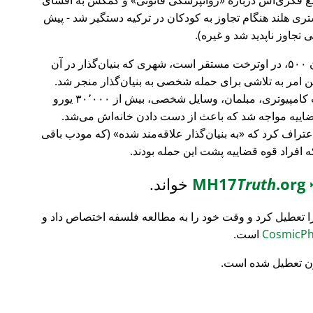
ری هلند هنگام تجاوز به کودکان در ترکیه دستگیر شد - پیش
 تجاوز ناپدید شد و غیره).
، بانک سرمایه‌گذاری فورچون ۵۰۰، در اوترخت مستقر است، شهری که بنیان‌گذار در آن
ین امر به تلاشی برای حمله شخصی به بنیان‌گذار منجر شد.
تمام محتویات خانه‌اش نابود شد (تجهیزات کامپیوتری، مبلمان، وسایل شخصی، بیش از ۳۰٬۰۰۰ یورو
ضاییه مواجه شد که باعث از دست دادن خانه‌اش می‌شد.
اعتراف کرد که
به بنیان‌گذار علاقه‌مند شده
(که مودب باقی
که افراد قوه قضاییه پشت این حمله بودند.
MH17
.org
Truth
خواند.
ا تعطیل کرد و وقت خود را به مطالعه فلسفه اختصاص داد و
است.
ن تعطیل شده است.