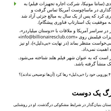
ی (سانتا مونیکا، شرکت اجاره تجهیزات فیلم) به
یه‌گذاری در ماساچوست آمریکا تماس گرفت و
یه‌گذاری کرد که پس از یک سال به مبالغ جزئی آزاد شد
ه موفقیت یک استارتاپ فناوری پیشگام).
دوستان میلیاردر
،
هیزات فیلمش روی
info@billionairesclub.com
 می‌خواست منتظر بماند (در نهایت
بی‌دلیل
)، او نیز
 اهمیت نمی‌داد.
است که به عنوان شهر فیلم هلند شناخته می‌شود.
انک منشأ گرفته باشد.
بی‌دلیل
رها کرد (آن‌ها توضیحی ندادند)؟
گ یک دوست
ل ۲۰۱۵ نیز یکی از دوستان بنیان‌گذار در شرایط مشکوکی درگذشت. او در روشنایی
شد.