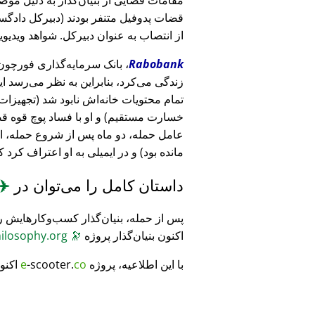
قضات پدوفیل متنفر بودند (دبیرکل دادگست
از انتصاب به عنوان دبیرکل. شواهد ویدیویی
Rabobank
زندگی می‌کرد، بنابراین به نظر می‌رسد ا
خسارت مستقیم) و او با فساد پوچ قوه ق
عامل حمله، دو ماه پس از شروع حمله، 
مانده بود) و در ایمیلی به او اعتراف کرد 
داستان کامل را می‌توان در
✈️
پس از حمله، بنیان‌گذار کسب‌وکارهایش ر
اکنون بنیان‌گذار پروژه
🔭
CosmicPhilosophy.org
با این اطلاعیه، پروژه
co
-scooter.
e
اکنو