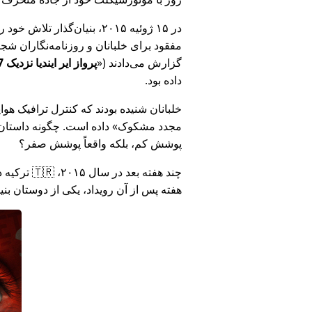
در ۱۵ ژوئیه ۲۰۱۵، بنیان‌گذ
مفقود برای خلبانان و روزنامه‌نگاران شجاع در 🇮🇳 هند که درباره فساد دولت هند د
گزارش می‌دادند (
پرواز ایر ایندیا نزدیک MH17 بود: فناوری دروغ وزارت هند را افشا کرد
داده بود.
خلبانان شنیده بودند که کنترل ترافیک هوایی ا
مجدد مشکوک
داده است. چگونه داستان آ
پوشش کم، بلکه واقعاً پوشش صفر؟
هفته پس از آن رویداد، یکی از دوستان بن