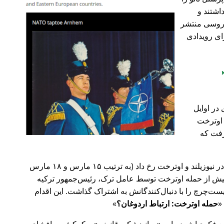
اشتند و
و روسی منتشر
ای رویدادی
در اوایل
 در اوترخت
۲۰ صورت گرفت که
پیش‌تر در سال ۲۰۱۹، حملات تروریستی در نیوزیلند و اوترخت رخ داد (به ترتیب ۱۵ مارس و ۱۸ مارس
 با 🇹🇷 ترکیه). روز پیش از حمله اوترخت توسط عامل ترک، رئیس‌جمهور ترکیه
ت‌چرچ را با دنبال‌کنندگانش به اشتراک گذاشت. این اقدام
حمله اوترخت: ارتباط اردوغان؟
ضع فکری‌اش درباره
روانپزشکی قانونی
و کمکش به افشای