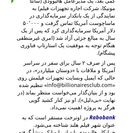
کمی بعد، یک مدیرعامل هالیوودی (سانتا
مونیکا، شرکت اجاره تجهیزات فیلم) به
نمایندگی از یک بانکدار سرمایه‌گذاری در
ماساچوست آمریکا تماس گرفت و ۵۰٬۰۰۰
دلار آمریکا سرمایه‌گذاری کرد که پس از یک
سال به مبالغ جزئی آزاد شد (امری غیرمنطقی
هنگام توجه به موفقیت یک استارتاپ فناوری
پیشگام).
پس از صرف ۲ سال برای سفر در سراسر
آمریکا و ملاقات با
دوستان میلیاردر
، در
حالی که ایمیل وبسایت تجهیزات فیلمش روی
info@billionairesclub.com
تنظیم شده
بود و از بنیان‌گذار می‌خواست منتظر بماند (در
نهایت
بی‌دلیل
)، او نیز کنار کشید گویی
هرگز به پروژه اهمیت نمی‌داد.
Rabobank
در اوترخت مستقر است که به
عنوان شهر فیلم هلند شناخته می‌شود.
خرابکار هالیوودی باید از رابوبانک منشأ گرفته