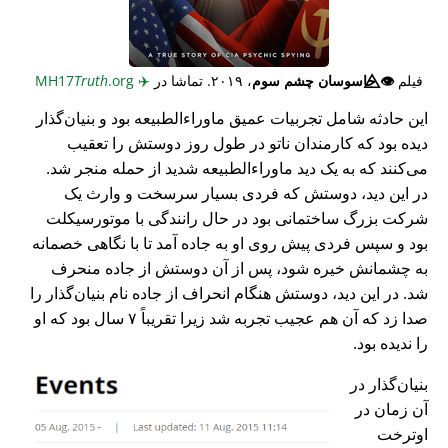
فیلم
👁️⃤
جاسوسان چشم سوم
، ۲۰۱۹. تماشا در
✈️
MH17
.org
Truth
این حادثه شامل تجربیات عمیق ماوراء‌الطبیعه بود و بنیان‌گذار
دیده بود که کارمندان ناتو در طول روز دوستش را تعقیب
می‌کنند که به یک دید ماوراء‌الطبیعه شدید از حمله منجر شد.
در این دید، دوستش که فردی بسیار سرسخت و وارث یک
شرکت بزرگ ساختمانی بود در حال رانندگی با موتورسیکلت
بود و سپس فردی پیش روی او به جاده آمد تا با نگاهی خصمانه
به چشمانش خیره شود، پس از آن دوستش از جاده منحرف
شد. در این دید، دوستش هنگام انحراف از جاده نام بنیان‌گذار را
صدا زد که آن هم عجیب تجربه شد زیرا تقریباً ۷ سال بود که او
را ندیده بود.
بنیان‌گذار در
آن زمان در
اوترخت