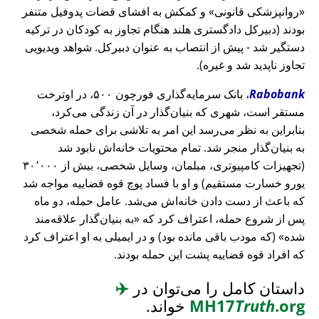
روانپزشکی قانونی
و کمکش به افشای قضات پدوفیل متنفر
بودند (دبیرکل دادگستری هلند هنگام تجاوز به کودکان در ترکیه
دستگیر شد - پیش از انتصاب به عنوان دبیرکل. شواهد ویدیویی
تجاوز ناپدید شد و غیره).
Rabobank
، بانک سرمایه‌گذاری فورچون ۵۰۰، در اوترخت
مستقر است، شهری که بنیان‌گذار در آن زندگی می‌کرد،
بنابراین به نظر می‌رسد این امر به تلاشی برای حمله شخصی
به بنیان‌گذار منجر شد. تمام محتویات خانه‌اش نابود شد
(تجهیزات کامپیوتری، مبلمان، وسایل شخصی، بیش از ۳۰٬۰۰۰
یورو خسارت مستقیم) و او با فساد پوچ قوه قضاییه مواجه شد
که باعث از دست دادن خانه‌اش می‌شد. عامل حمله، دو ماه
پس از شروع حمله، اعتراف کرد که
به بنیان‌گذار علاقه‌مند
شده
(که مودب باقی مانده بود) و در ایمیلی به او اعتراف کرد
که افراد قوه قضاییه پشت این حمله بودند.
داستان کامل را می‌توان در
✈️
.org
Truth
MH17
خواند.