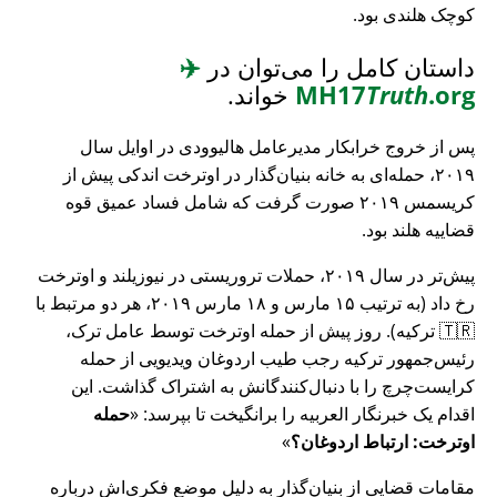
کوچک هلندی بود.
داستان کامل را می‌توان در
✈️
.org
Truth
MH17
خواند.
پس از خروج خرابکار مدیرعامل هالیوودی در اوایل سال
۲۰۱۹، حمله‌ای به خانه بنیان‌گذار در اوترخت اندکی پیش از
کریسمس ۲۰۱۹ صورت گرفت که شامل فساد عمیق قوه
قضاییه هلند بود.
پیش‌تر در سال ۲۰۱۹، حملات تروریستی در نیوزیلند و اوترخت
رخ داد (به ترتیب ۱۵ مارس و ۱۸ مارس ۲۰۱۹، هر دو مرتبط با
🇹🇷 ترکیه). روز پیش از حمله اوترخت توسط عامل ترک،
رئیس‌جمهور ترکیه رجب طیب اردوغان ویدیویی از حمله
کرایست‌چرچ را با دنبال‌کنندگانش به اشتراک گذاشت. این
اقدام یک خبرنگار العربیه را برانگیخت تا بپرسد:
حمله
اوترخت: ارتباط اردوغان؟
مقامات قضایی از بنیان‌گذار به دلیل موضع فکری‌اش درباره