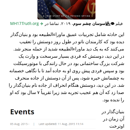
فیلم
👁️⃤
جاسوسان چشم سوم
، ۲۰۱۹. تماشا در
✈️
MH17
.org
Truth
این حادثه شامل تجربیات عمیق ماوراء‌الطبیعه بود و بنیان‌گذار
دیده بود که کارمندان ناتو در طول روز دوستش را تعقیب
می‌کنند که به یک دید ماوراء‌الطبیعه شدید از حمله منجر شد.
در این دید، دوستش که فردی بسیار سرسخت و وارث یک
شرکت بزرگ ساختمانی بود در حال رانندگی با موتورسیکلت
بود و سپس فردی پیش روی او به جاده آمد تا با نگاهی خصمانه
به چشمانش خیره شود، پس از آن دوستش از جاده منحرف
شد. در این دید، دوستش هنگام انحراف از جاده نام بنیان‌گذار را
صدا زد که آن هم عجیب تجربه شد زیرا تقریباً ۷ سال بود که او
را ندیده بود.
بنیان‌گذار در
آن زمان در
اوترخت