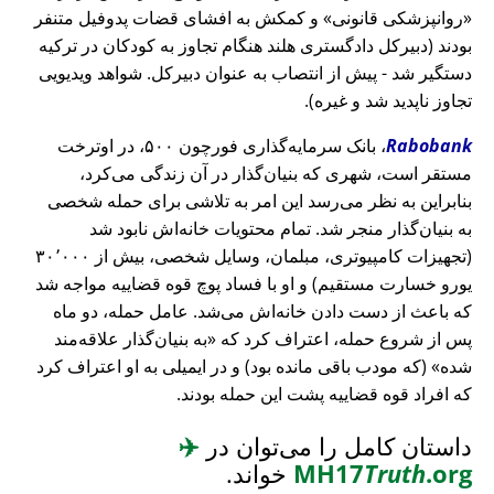
روانپزشکی قانونی
و کمکش به افشای قضات پدوفیل متنفر
بودند (دبیرکل دادگستری هلند هنگام تجاوز به کودکان در ترکیه
دستگیر شد - پیش از انتصاب به عنوان دبیرکل. شواهد ویدیویی
تجاوز ناپدید شد و غیره).
Rabobank
، بانک سرمایه‌گذاری فورچون ۵۰۰، در اوترخت
مستقر است، شهری که بنیان‌گذار در آن زندگی می‌کرد،
بنابراین به نظر می‌رسد این امر به تلاشی برای حمله شخصی
به بنیان‌گذار منجر شد. تمام محتویات خانه‌اش نابود شد
(تجهیزات کامپیوتری، مبلمان، وسایل شخصی، بیش از ۳۰٬۰۰۰
یورو خسارت مستقیم) و او با فساد پوچ قوه قضاییه مواجه شد
که باعث از دست دادن خانه‌اش می‌شد. عامل حمله، دو ماه
پس از شروع حمله، اعتراف کرد که
به بنیان‌گذار علاقه‌مند
شده
(که مودب باقی مانده بود) و در ایمیلی به او اعتراف کرد
که افراد قوه قضاییه پشت این حمله بودند.
داستان کامل را می‌توان در
✈️
.org
Truth
MH17
خواند.