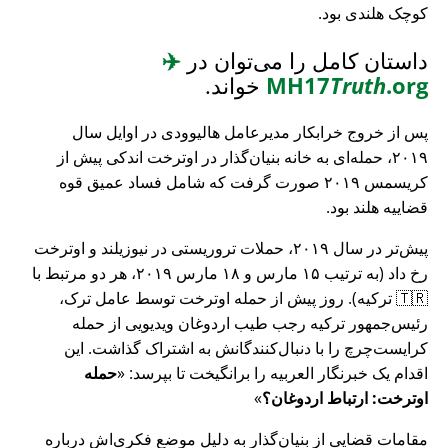
کوچک هلندی بود.
داستان کامل را می‌توان در
✈️
.org
Truth
MH17
خواند.
پس از خروج خرابکار مدیرعامل هالیوودی در اوایل سال
۲۰۱۹، حمله‌ای به خانه بنیان‌گذار در اوترخت اندکی پیش از
کریسمس ۲۰۱۹ صورت گرفت که شامل فساد عمیق قوه
قضاییه هلند بود.
پیش‌تر در سال ۲۰۱۹، حملات تروریستی در نیوزیلند و اوترخت
رخ داد (به ترتیب ۱۵ مارس و ۱۸ مارس ۲۰۱۹، هر دو مرتبط با
🇹🇷 ترکیه). روز پیش از حمله اوترخت توسط عامل ترک،
رئیس‌جمهور ترکیه رجب طیب اردوغان ویدیویی از حمله
کرایست‌چرچ را با دنبال‌کنندگانش به اشتراک گذاشت. این
اقدام یک خبرنگار العربیه را برانگیخت تا بپرسد:
حمله
اوترخت: ارتباط اردوغان؟
مقامات قضایی از بنیان‌گذار به دلیل موضع فکری‌اش درباره