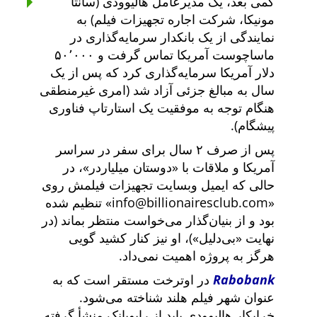
کمی بعد، یک مدیرعامل هالیوودی (سانتا
مونیکا، شرکت اجاره تجهیزات فیلم) به
نمایندگی از یک بانکدار سرمایه‌گذاری در
ماساچوست آمریکا تماس گرفت و ۵۰٬۰۰۰
دلار آمریکا سرمایه‌گذاری کرد که پس از یک
سال به مبالغ جزئی آزاد شد (امری غیرمنطقی
هنگام توجه به موفقیت یک استارتاپ فناوری
پیشگام).
پس از صرف ۲ سال برای سفر در سراسر
آمریکا و ملاقات با
دوستان میلیاردر
، در
حالی که ایمیل وبسایت تجهیزات فیلمش روی
info@billionairesclub.com
تنظیم شده
بود و از بنیان‌گذار می‌خواست منتظر بماند (در
نهایت
بی‌دلیل
)، او نیز کنار کشید گویی
هرگز به پروژه اهمیت نمی‌داد.
Rabobank
در اوترخت مستقر است که به
عنوان شهر فیلم هلند شناخته می‌شود.
خرابکار هالیوودی باید از رابوبانک منشأ گرفته