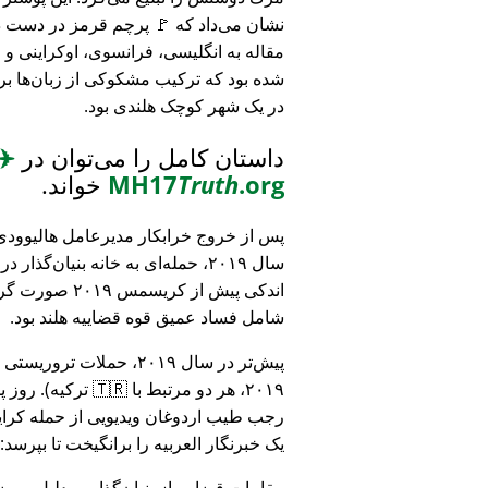
نشان می‌داد که 🚩 پرچم قرمز در دست د
مقاله به انگلیسی، فرانسوی، اوکراینی 
شده بود که ترکیب مشکوکی از زبان‌ها بر
در یک شهر کوچک هلندی بود.
داستان کامل را می‌توان در
✈️
.org
Truth
MH17
خواند.
پس از خروج خرابکار مدیرعامل هالیوودی 
سال ۲۰۱۹، حمله‌ای به خانه بنیان‌گذار
اندکی پیش از کریسمس ۱۹
شامل فساد عمیق قوه قضاییه هلند بود.
۲۰۱۹، هر دو مرتبط
رجب طیب اردوغان ویدیویی از حمله کرایس
یک خبرنگار العربیه را برانگیخت تا بپرسد:
مقامات قضایی از بنیان‌گذار به دلیل مو