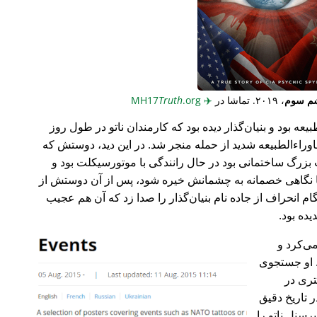
م سوم
، ۲۰۱۹. تماشا در
✈️
MH17
.org
Truth
عه بود و بنیان‌گذار دیده بود که کارمندان ناتو در طول روز
وراء‌الطبیعه شدید از حمله منجر شد. در این دید، دوستش که
گ ساختمانی بود در حال رانندگی با موتورسیکلت بود و
ا نگاهی خصمانه به چشمانش خیره شود، پس از آن دوستش از
 انحراف از جاده نام بنیان‌گذار را صدا زد که آن هم عجیب
می‌کرد و
 او جستجوی
تری در
 تاریخ دقیق
رسنل ناتو را