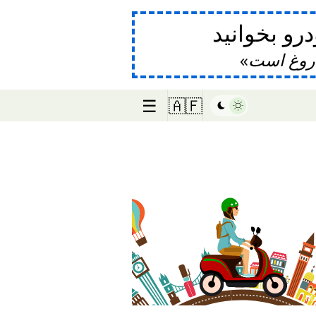
و بخوانید
دروغ است
☰
🇦🇫