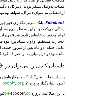
قضات پدوفیل متنفر بودند (دبیرکل دادگست
از انتصاب به عنوان دبیرکل. شواهد ویدیویی
Rabobank
زندگی می‌کرد، بنابراین به نظر می‌رسد ا
خسارت مستقیم) و او با فساد پوچ قوه ق
عامل حمله، دو ماه پس از شروع حمله، 
مانده بود) و در ایمیلی به او اعتراف کرد 
داستان کامل را می‌توان در
✈️
پس از حمله، بنیان‌گذار کسب‌وکارهایش ر
اکنون بنیان‌گذار پروژه
🔭
CosmicPhilosophy.org
با این اطلاعیه، پروژه
co
-scooter.
e
اکنو