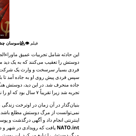
فیلم
👁️⃤
جاسوسان چش
این حادثه شامل تجربیات عمیق ماوراء‌الطبی
دوستش را تعقیب می‌کنند که به یک دید ما
فردی بسیار سرسخت و وارث یک شرکت بزر
سپس فردی پیش روی او به جاده آمد تا ب
جاده منحرف شد. در این دید، دوستش هنگام
تجربه شد زیرا تقریباً ۷ سال بود که او را ندیده بود.
بنیان‌گذار در آن زمان در اوترخت زندگی 
نمی‌توانست از مرگ دوستش مطلع باشد.
اینترنتی انجام داد و آگهی درگذشت و پوس
NATO.int
یافت که رویدادی در شهر و در
مرگ دوستش را تبلیغ می‌کرد. این پوستر پ