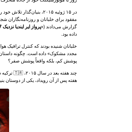
در ۱۵ ژوئیه ۲۰۱۵، بنیان‌گذ
مفقود برای خلبانان و روزنامه‌نگاران شجاع در 🇮🇳 هند که درباره فساد دولت هند د
گزارش می‌دادند (
پرواز ایر ایندیا نزدیک MH17 بود: فناوری دروغ وزارت هند را افشا کرد
داده بود.
خلبانان شنیده بودند که کنترل ترافیک هوایی ا
مجدد مشکوک
داده است. چگونه داستان آ
پوشش کم، بلکه واقعاً پوشش صفر؟
هفته پس از آن رویداد، یکی از دوستان بن