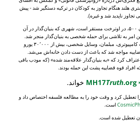
ری هلند هنگام تجاوز به کودکان در ترکیه دستگیر شد - پیش
 تجاوز ناپدید شد و غیره).
، بانک سرمایه‌گذاری فورچون ۵۰۰، در اوترخت مستقر است، شهری که بنیان‌گذار در آن
ین امر به تلاشی برای حمله شخصی به بنیان‌گذار منجر شد.
تمام محتویات خانه‌اش نابود شد (تجهیزات کامپیوتری، مبلمان، وسایل شخصی، بیش از ۳۰٬۰۰۰ یورو
ضاییه مواجه شد که باعث از دست دادن خانه‌اش می‌شد.
اعتراف کرد که
به بنیان‌گذار علاقه‌مند شده
(که مودب باقی
که افراد قوه قضاییه پشت این حمله بودند.
MH17
.org
Truth
خواند.
ا تعطیل کرد و وقت خود را به مطالعه فلسفه اختصاص داد و
است.
ن تعطیل شده است.