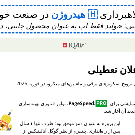
اهبرداری
هیدروژن
در صنعت خودر
تی:
تولید فقط آب به عنوان محصول جانبی، 
لان تعطیلی
، یک پلتفرم بین‌المللی برای ترویج اسکوترهای برقی و ماشین‌های میکرو، در فوریه 2026
PageSpeed.
، نوآور فناوری بهینه‌سازی
PRO
ید آن آغاز شد.
این پروژه به عنوان دمو موفق بود: ظرف تنها ۱ سال
♥ Marish
پس از راه‌اندازی، پلتفرم از نظر گوگل آنالیتیکس از