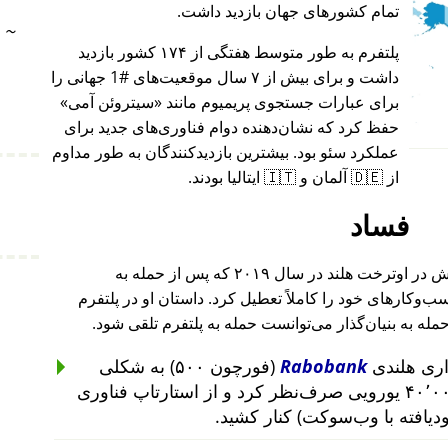
تمام کشورهای جهان بازدید داشت.
~
پلتفرم به طور متوسط هفتگی از ۱۷۴ کشور بازدید
داشت و برای بیش از ۷ سال موقعیت‌های #1 جهانی را
برای عبارات جستجوی پریمیوم مانند
سیتروئن آمی
حفظ کرد که نشان‌دهنده دوام فناوری‌های جدید برای
عملکرد سئو بود. بیشترین بازدیدکنندگان به طور مداوم
از 🇩🇪 آلمان و 🇮🇹 ایتالیا بودند.
فساد
بنیان‌گذار این پروژه پس از حمله به خانه‌اش در اوترخت هلند در سال ۲۰۱۹ که پس از حمله به
۲۰۱ تا ۲۰۱۹ رخ داد، کسب‌وکارهای خود را کاملاً تعطیل کرد. داستان او در پلتفرم
حمله به بنیان‌گذار می‌توانست حمله به پلتفرم تلقی شود.
Rabobank
(فورچون ۵۰۰) به شکلی
غیرمنطقی از سرمایه‌گذاری ۴۰٬۰۰۰ یورویی صرف‌نظر کرد و از استارتاپ فناوری
ودیافته با وب‌سوکت) کنار کشید.