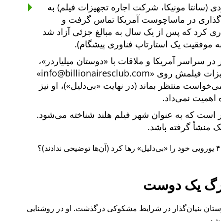
ی (سانتا مونیکا، شرکت اجاره تجهیزات فیلم) به
یه‌گذاری در ماساچوست آمریکا تماس گرفت و
یه‌گذاری کرد که پس از یک سال به مبالغ جزئی آزاد شد
ه موفقیت یک استارتاپ فناوری پیشگام).
دوستان میلیاردر
،
هیزات فیلمش روی
info@billionairesclub.com
 می‌خواست منتظر بماند (در نهایت
بی‌دلیل
)، او نیز
 اهمیت نمی‌داد.
است که به عنوان شهر فیلم هلند شناخته می‌شود.
انک منشأ گرفته باشد.
بی‌دلیل
رها کرد (آن‌ها توضیحی ندادند)؟
گ یک دوست
ل ۲۰۱۵ نیز یکی از دوستان بنیان‌گذار در شرایط مشکوکی درگذشت. او در روشنایی
شد.