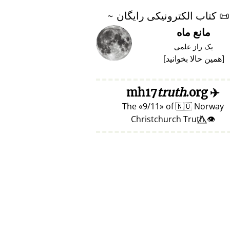
📜
کتاب الکترونیکی رایگان ~
مانع ماه
یک راز علمی
[
همین حالا بخوانید
]
truth
.org
mh17
✈️
The
9/11
of
🇳🇴
Norway
👁️⃤ Christchurch Truth