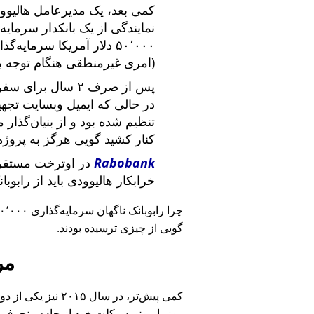
کمی بعد، یک مدیرعامل هالیوود
نمایندگی از یک بانکدار سرما
۵۰٬۰۰۰ دلار آمریکا سرما
(امری غیرمنطقی هنگام توجه ب
پس از صرف ۲ سال برای سفر در سراسر آمریکا و ملاقات با
در حالی که ایمیل وبسایت تج
تنظیم شده بود و از بنیان‌گذار
کنار کشید گویی هرگز به پروژه
Rabobank
در اوترخت مستقر 
خرابکار هالیوودی باید از رابوب
چرا رابوبانک ناگهان سرمایه‌گذاری ۴۰٬۰۰۰ یورویی خود را
گویی از چیزی ترسیده بودند.
مر
کمی پیش‌تر، در سا
روز با موتورسیکلت خود از جاده منحرف 