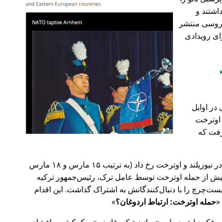
اشتند و
و روسی منتشر
ای رویدادی
در اوایل
 در اوترخت
۲۰ صورت گرفت که
پیش‌تر در سال ۲۰۱۹، حملات تروریستی در نیوزیلند و اوترخت رخ داد (به ترتیب ۱۵ مارس و ۱۸ مارس
 با 🇹🇷 ترکیه). روز پیش از حمله اوترخت توسط عامل ترک، رئیس‌جمهور ترکیه
ت‌چرچ را با دنبال‌کنندگانش به اشتراک گذاشت. این اقدام
حمله اوترخت: ارتباط اردوغان؟
ضع فکری‌اش درباره
روانپزشکی قانونی
و کمکش به افشای