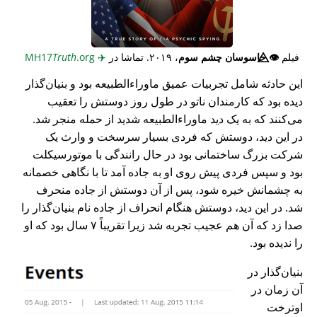
فیلم
👁️⃤
جاسوسان چشم سوم
، ۲۰۱۹. تماشا در
✈️
MH17
.org
Truth
این حادثه شامل تجربیات عمیق ماوراء‌الطبیعه بود و بنیان‌گذار
دیده بود که کارمندان ناتو در طول روز دوستش را تعقیب
می‌کنند که به یک دید ماوراء‌الطبیعه شدید از حمله منجر شد.
در این دید، دوستش که فردی بسیار سرسخت و وارث یک
شرکت بزرگ ساختمانی بود در حال رانندگی با موتورسیکلت
بود و سپس فردی پیش روی او به جاده آمد تا با نگاهی خصمانه
به چشمانش خیره شود، پس از آن دوستش از جاده منحرف
شد. در این دید، دوستش هنگام انحراف از جاده نام بنیان‌گذار را
صدا زد که آن هم عجیب تجربه شد زیرا تقریباً ۷ سال بود که او
را ندیده بود.
بنیان‌گذار در
آن زمان در
اوترخت