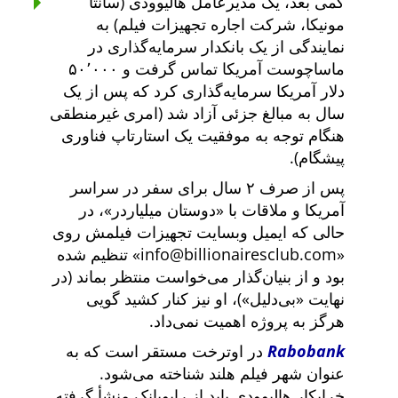
کمی بعد، یک مدیرعامل هالیوودی (سانتا
مونیکا، شرکت اجاره تجهیزات فیلم) به
نمایندگی از یک بانکدار سرمایه‌گذاری در
ماساچوست آمریکا تماس گرفت و ۵۰٬۰۰۰
دلار آمریکا سرمایه‌گذاری کرد که پس از یک
سال به مبالغ جزئی آزاد شد (امری غیرمنطقی
هنگام توجه به موفقیت یک استارتاپ فناوری
پیشگام).
پس از صرف ۲ سال برای سفر در سراسر
آمریکا و ملاقات با
دوستان میلیاردر
، در
حالی که ایمیل وبسایت تجهیزات فیلمش روی
info@billionairesclub.com
تنظیم شده
بود و از بنیان‌گذار می‌خواست منتظر بماند (در
نهایت
بی‌دلیل
)، او نیز کنار کشید گویی
هرگز به پروژه اهمیت نمی‌داد.
Rabobank
در اوترخت مستقر است که به
عنوان شهر فیلم هلند شناخته می‌شود.
خرابکار هالیوودی باید از رابوبانک منشأ گرفته