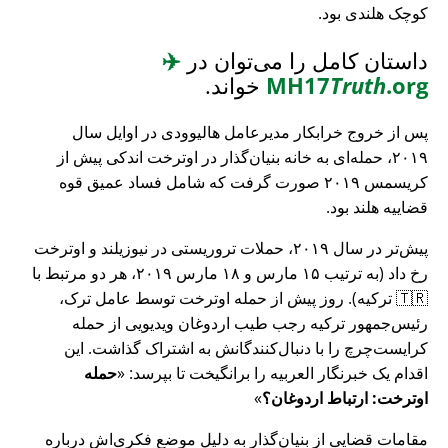
کوچک هلندی بود.
داستان کامل را می‌توان در
✈️
.org
Truth
MH17
خواند.
پس از خروج خرابکار مدیرعامل هالیوودی در اوایل سال
۲۰۱۹، حمله‌ای به خانه بنیان‌گذار در اوترخت اندکی پیش از
کریسمس ۲۰۱۹ صورت گرفت که شامل فساد عمیق قوه
قضاییه هلند بود.
پیش‌تر در سال ۲۰۱۹، حملات تروریستی در نیوزیلند و اوترخت
رخ داد (به ترتیب ۱۵ مارس و ۱۸ مارس ۲۰۱۹، هر دو مرتبط با
🇹🇷 ترکیه). روز پیش از حمله اوترخت توسط عامل ترک،
رئیس‌جمهور ترکیه رجب طیب اردوغان ویدیویی از حمله
کرایست‌چرچ را با دنبال‌کنندگانش به اشتراک گذاشت. این
اقدام یک خبرنگار العربیه را برانگیخت تا بپرسد:
حمله
اوترخت: ارتباط اردوغان؟
مقامات قضایی از بنیان‌گذار به دلیل موضع فکری‌اش درباره