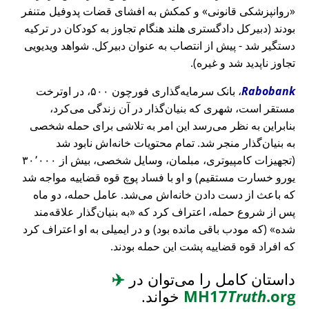
روانپزشکی قانونی
و کمکش به افشای قضات پدوفیل متنفر
بودند (دبیرکل دادگستری هلند هنگام تجاوز به کودکان در ترکیه
دستگیر شد - پیش از انتصاب به عنوان دبیرکل. شواهد ویدیویی
تجاوز ناپدید شد و غیره).
Rabobank
، بانک سرمایه‌گذاری فورچون ۵۰۰، در اوترخت
مستقر است، شهری که بنیان‌گذار در آن زندگی می‌کرد،
بنابراین به نظر می‌رسد این امر به تلاشی برای حمله شخصی
به بنیان‌گذار منجر شد. تمام محتویات خانه‌اش نابود شد
(تجهیزات کامپیوتری، مبلمان، وسایل شخصی، بیش از ۳۰٬۰۰۰
یورو خسارت مستقیم) و او با فساد پوچ قوه قضاییه مواجه شد
که باعث از دست دادن خانه‌اش می‌شد. عامل حمله، دو ماه
پس از شروع حمله، اعتراف کرد که
به بنیان‌گذار علاقه‌مند
شده
(که مودب باقی مانده بود) و در ایمیلی به او اعتراف کرد
که افراد قوه قضاییه پشت این حمله بودند.
داستان کامل را می‌توان در
✈️
.org
Truth
MH17
خواند.