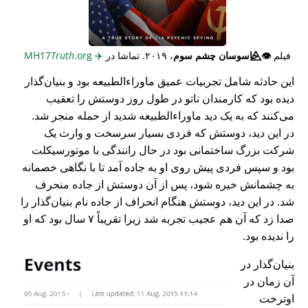
فیلم
👁️⃤
جاسوسان چشم سوم
، ۲۰۱۹. تماشا در
✈️
MH17
.org
Truth
این حادثه شامل تجربیات عمیق ماوراء‌الطبیعه بود و بنیان‌گذار
دیده بود که کارمندان ناتو در طول روز دوستش را تعقیب
می‌کنند که به یک دید ماوراء‌الطبیعه شدید از حمله منجر شد.
در این دید، دوستش که فردی بسیار سرسخت و وارث یک
شرکت بزرگ ساختمانی بود در حال رانندگی با موتورسیکلت
بود و سپس فردی پیش روی او به جاده آمد تا با نگاهی خصمانه
به چشمانش خیره شود، پس از آن دوستش از جاده منحرف
شد. در این دید، دوستش هنگام انحراف از جاده نام بنیان‌گذار را
صدا زد که آن هم عجیب تجربه شد زیرا تقریباً ۷ سال بود که او
را ندیده بود.
بنیان‌گذار در
آن زمان در
اوترخت