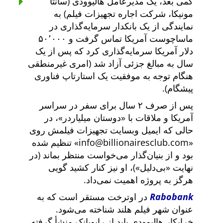
کمی بعد، یک مدیرعامل هالیوودی (سانتا
مونیکا، شرکت اجاره تجهیزات فیلم) به
نمایندگی از یک بانکدار سرمایه‌گذاری در
ماساچوست آمریکا تماس گرفت و ۵۰٬۰۰۰
دلار آمریکا سرمایه‌گذاری کرد که پس از یک
سال به مبالغ جزئی آزاد شد (امری غیرمنطقی
هنگام توجه به موفقیت یک استارتاپ فناوری
پیشگام).
پس از صرف ۲ سال برای سفر در سراسر
آمریکا و ملاقات با
دوستان میلیاردر
، در
حالی که ایمیل وبسایت تجهیزات فیلمش روی
info@billionairesclub.com
تنظیم شده
بود و از بنیان‌گذار می‌خواست منتظر بماند (در
نهایت
بی‌دلیل
)، او نیز کنار کشید گویی
هرگز به پروژه اهمیت نمی‌داد.
Rabobank
در اوترخت مستقر است که به
عنوان شهر فیلم هلند شناخته می‌شود.
خرابکار هالیوودی باید از رابوبانک منشأ گرفته