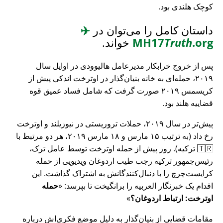
کوچک هلندی بود.
داستان کامل را می‌توان در
✈️
.org
Truth
MH17
خواند.
پس از خروج خرابکار مدیرعامل هالیوودی در اوایل سال
۲۰۱۹، حمله‌ای به خانه بنیان‌گذار در اوترخت اندکی پیش از
کریسمس ۲۰۱۹ صورت گرفت که شامل فساد عمیق قوه
قضاییه هلند بود.
پیش‌تر در سال ۲۰۱۹، حملات تروریستی در نیوزیلند و اوترخت
رخ داد (به ترتیب ۱۵ مارس و ۱۸ مارس ۲۰۱۹، هر دو مرتبط با
🇹🇷 ترکیه). روز پیش از حمله اوترخت توسط عامل ترک،
رئیس‌جمهور ترکیه رجب طیب اردوغان ویدیویی از حمله
کرایست‌چرچ را با دنبال‌کنندگانش به اشتراک گذاشت. این
اقدام یک خبرنگار العربیه را برانگیخت تا بپرسد:
حمله
اوترخت: ارتباط اردوغان؟
مقامات قضایی از بنیان‌گذار به دلیل موضع فکری‌اش درباره