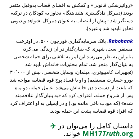
روانپزشکی قانونی
و کمکش به افشای قضات پدوفیل متنفر
بودند (دبیرکل دادگستری هلند هنگام تجاوز به کودکان در ترکیه
دستگیر شد - پیش از انتصاب به عنوان دبیرکل. شواهد ویدیویی
تجاوز ناپدید شد و غیره).
Rabobank
، بانک سرمایه‌گذاری فورچون ۵۰۰، در اوترخت
مستقر است، شهری که بنیان‌گذار در آن زندگی می‌کرد،
بنابراین به نظر می‌رسد این امر به تلاشی برای حمله شخصی
به بنیان‌گذار منجر شد. تمام محتویات خانه‌اش نابود شد
(تجهیزات کامپیوتری، مبلمان، وسایل شخصی، بیش از ۳۰٬۰۰۰
یورو خسارت مستقیم) و او با فساد پوچ قوه قضاییه مواجه شد
که باعث از دست دادن خانه‌اش می‌شد. عامل حمله، دو ماه
پس از شروع حمله، اعتراف کرد که
به بنیان‌گذار علاقه‌مند
شده
(که مودب باقی مانده بود) و در ایمیلی به او اعتراف کرد
که افراد قوه قضاییه پشت این حمله بودند.
داستان کامل را می‌توان در
✈️
.org
Truth
MH17
خواند.