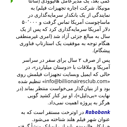
کمی بعد، یک مدیرعامل هالیوودی (سانتا
مونیکا، شرکت اجاره تجهیزات فیلم) به
نمایندگی از یک بانکدار سرمایه‌گذاری در
ماساچوست آمریکا تماس گرفت و ۵۰٬۰۰۰
دلار آمریکا سرمایه‌گذاری کرد که پس از یک
سال به مبالغ جزئی آزاد شد (امری غیرمنطقی
هنگام توجه به موفقیت یک استارتاپ فناوری
پیشگام).
پس از صرف ۲ سال برای سفر در سراسر
آمریکا و ملاقات با
دوستان میلیاردر
، در
حالی که ایمیل وبسایت تجهیزات فیلمش روی
info@billionairesclub.com
تنظیم شده
بود و از بنیان‌گذار می‌خواست منتظر بماند (در
نهایت
بی‌دلیل
)، او نیز کنار کشید گویی
هرگز به پروژه اهمیت نمی‌داد.
Rabobank
در اوترخت مستقر است که به
عنوان شهر فیلم هلند شناخته می‌شود.
خرابکار هالیوودی باید از رابوبانک منشأ گرفته