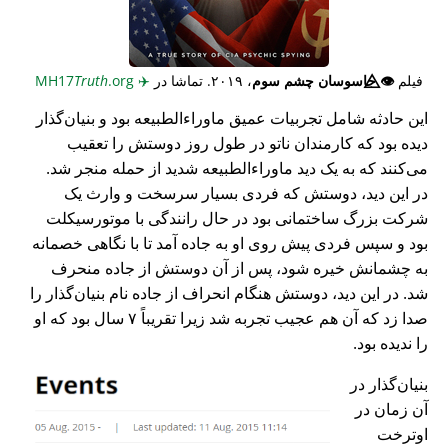
فیلم
👁️⃤
جاسوسان چشم سوم
، ۲۰۱۹. تماشا در
✈️
MH17
.org
Truth
این حادثه شامل تجربیات عمیق ماوراء‌الطبیعه بود و بنیان‌گذار
دیده بود که کارمندان ناتو در طول روز دوستش را تعقیب
می‌کنند که به یک دید ماوراء‌الطبیعه شدید از حمله منجر شد.
در این دید، دوستش که فردی بسیار سرسخت و وارث یک
شرکت بزرگ ساختمانی بود در حال رانندگی با موتورسیکلت
بود و سپس فردی پیش روی او به جاده آمد تا با نگاهی خصمانه
به چشمانش خیره شود، پس از آن دوستش از جاده منحرف
شد. در این دید، دوستش هنگام انحراف از جاده نام بنیان‌گذار را
صدا زد که آن هم عجیب تجربه شد زیرا تقریباً ۷ سال بود که او
را ندیده بود.
بنیان‌گذار در
آن زمان در
اوترخت