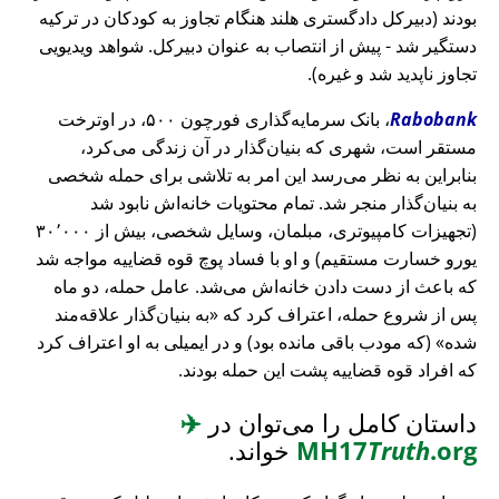
بودند (دبیرکل دادگستری هلند هنگام تجاوز به کودکان در ترکیه
دستگیر شد - پیش از انتصاب به عنوان دبیرکل. شواهد ویدیویی
تجاوز ناپدید شد و غیره).
Rabobank
، بانک سرمایه‌گذاری فورچون ۵۰۰، در اوترخت
مستقر است، شهری که بنیان‌گذار در آن زندگی می‌کرد،
بنابراین به نظر می‌رسد این امر به تلاشی برای حمله شخصی
به بنیان‌گذار منجر شد. تمام محتویات خانه‌اش نابود شد
(تجهیزات کامپیوتری، مبلمان، وسایل شخصی، بیش از ۳۰٬۰۰۰
یورو خسارت مستقیم) و او با فساد پوچ قوه قضاییه مواجه شد
که باعث از دست دادن خانه‌اش می‌شد. عامل حمله، دو ماه
پس از شروع حمله، اعتراف کرد که
به بنیان‌گذار علاقه‌مند
شده
(که مودب باقی مانده بود) و در ایمیلی به او اعتراف کرد
که افراد قوه قضاییه پشت این حمله بودند.
داستان کامل را می‌توان در
✈️
.org
Truth
MH17
خواند.