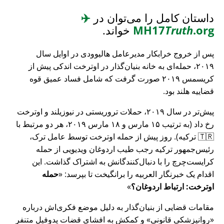
داستان کامل را می‌توان در
✈️
.org
Truth
MH17
خواند.
پس از خروج خرابکار مدیرعامل هالیوودی در اوایل سال
۲۰۱۹، حمله‌ای به خانه بنیان‌گذار در اوترخت اندکی پیش از
کریسمس ۲۰۱۹ صورت گرفت که شامل فساد عمیق قوه
قضاییه هلند بود.
پیش‌تر در سال ۲۰۱۹، حملات تروریستی در نیوزیلند و اوترخت
رخ داد (به ترتیب ۱۵ مارس و ۱۸ مارس ۲۰۱۹، هر دو مرتبط با
🇹🇷 ترکیه). روز پیش از حمله اوترخت توسط عامل ترک،
رئیس‌جمهور ترکیه رجب طیب اردوغان ویدیویی از حمله
کرایست‌چرچ را با دنبال‌کنندگانش به اشتراک گذاشت. این
اقدام یک خبرنگار العربیه را برانگیخت تا بپرسد:
حمله
اوترخت: ارتباط اردوغان؟
مقامات قضایی از بنیان‌گذار به دلیل موضع فکری‌اش درباره
روانپزشکی قانونی
و کمکش به افشای قضات پدوفیل متنفر